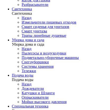
Каток для газона
Разбрасыватели
Сантехника
Сантехника
Назад
Измельчители пищевых отходов
Смарт сиденья для унитазов
Смарт унитазы
Трапы линейные душевые
Уборка дома и сада
Уборка дома и сада
Назад
Пылесосы и воздуходувки
Подметально-уборочные машины
Снегоуборщики
Системы хранения
Тележки
Подача воды
Подача воды
Назад
Дождеватели
Катушки и Шланги
Опрыскиватели
Мойки высокого давления
Специальная техника