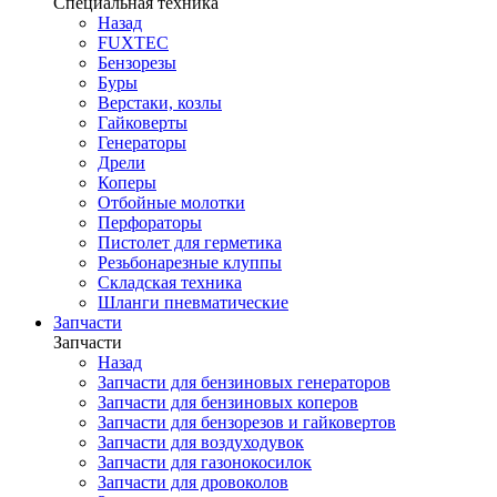
Специальная техника
Назад
FUXTEC
Бензорезы
Буры
Верстаки, козлы
Гайковерты
Генераторы
Дрели
Коперы
Отбойные молотки
Перфораторы
Пистолет для герметика
Резьбонарезные клуппы
Складская техника
Шланги пневматические
Запчасти
Запчасти
Назад
Запчасти для бензиновых генераторов
Запчасти для бензиновых коперов
Запчасти для бензорезов и гайковертов
Запчасти для воздуходувок
Запчасти для газонокосилок
Запчасти для дровоколов