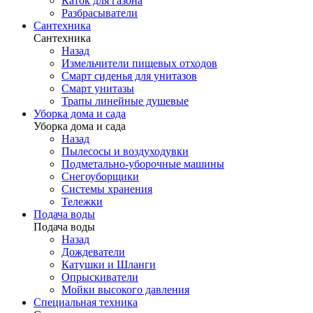
Каток для газона
Разбрасыватели
Сантехника
Сантехника
Назад
Измельчители пищевых отходов
Смарт сиденья для унитазов
Смарт унитазы
Трапы линейные душевые
Уборка дома и сада
Уборка дома и сада
Назад
Пылесосы и воздуходувки
Подметально-уборочные машины
Снегоуборщики
Системы хранения
Тележки
Подача воды
Подача воды
Назад
Дождеватели
Катушки и Шланги
Опрыскиватели
Мойки высокого давления
Специальная техника