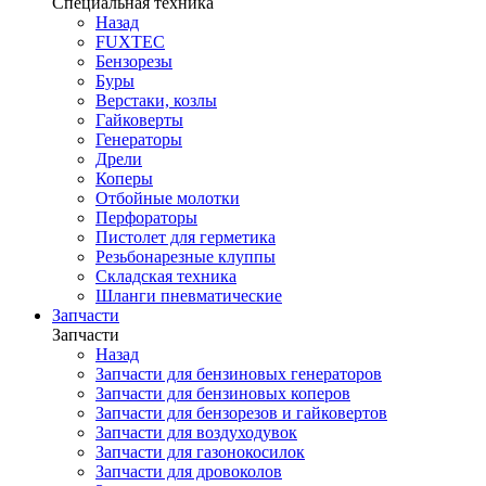
Специальная техника
Назад
FUXTEC
Бензорезы
Буры
Верстаки, козлы
Гайковерты
Генераторы
Дрели
Коперы
Отбойные молотки
Перфораторы
Пистолет для герметика
Резьбонарезные клуппы
Складская техника
Шланги пневматические
Запчасти
Запчасти
Назад
Запчасти для бензиновых генераторов
Запчасти для бензиновых коперов
Запчасти для бензорезов и гайковертов
Запчасти для воздуходувок
Запчасти для газонокосилок
Запчасти для дровоколов