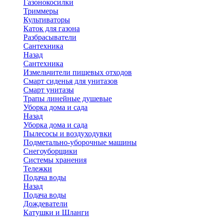
Газонокосилки
Триммеры
Культиваторы
Каток для газона
Разбрасыватели
Сантехника
Назад
Сантехника
Измельчители пищевых отходов
Смарт сиденья для унитазов
Смарт унитазы
Трапы линейные душевые
Уборка дома и сада
Назад
Уборка дома и сада
Пылесосы и воздуходувки
Подметально-уборочные машины
Снегоуборщики
Системы хранения
Тележки
Подача воды
Назад
Подача воды
Дождеватели
Катушки и Шланги