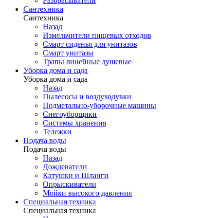
Разбрасыватели
Сантехника
Сантехника
Назад
Измельчители пищевых отходов
Смарт сиденья для унитазов
Смарт унитазы
Трапы линейные душевые
Уборка дома и сада
Уборка дома и сада
Назад
Пылесосы и воздуходувки
Подметально-уборочные машины
Снегоуборщики
Системы хранения
Тележки
Подача воды
Подача воды
Назад
Дождеватели
Катушки и Шланги
Опрыскиватели
Мойки высокого давления
Специальная техника
Специальная техника