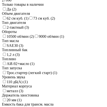
27990
Только товары в наличии
Да (
2
)
Объем двигателя
62 см куб. (
1
)
73 см куб. (
2
)
Тип двигателя
2-тактный (
3
)
Обороты
10500 об/мин (
2
)
9000 об/мин (
1
)
Тип масла
SAE30 (
3
)
Топливный бак
1,2 л (
3
)
Топливо
АИ-92+масло (
1
)
Тип запуска
Трос.стартер (легкий старт) (
1
)
Уровень звука
110 дБ(А) (
1
)
Материал корпуса
металл (
3
)
Держатель хвостовика
20 мм (
1
)
Емкость бака для трансм. масла