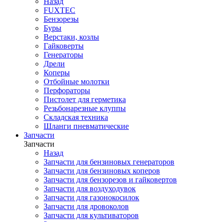
Назад
FUXTEC
Бензорезы
Буры
Верстаки, козлы
Гайковерты
Генераторы
Дрели
Коперы
Отбойные молотки
Перфораторы
Пистолет для герметика
Резьбонарезные клуппы
Складская техника
Шланги пневматические
Запчасти
Запчасти
Назад
Запчасти для бензиновых генераторов
Запчасти для бензиновых коперов
Запчасти для бензорезов и гайковертов
Запчасти для воздуходувок
Запчасти для газонокосилок
Запчасти для дровоколов
Запчасти для культиваторов