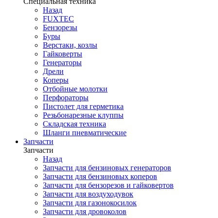
Специальная техника
Назад
FUXTEC
Бензорезы
Буры
Верстаки, козлы
Гайковерты
Генераторы
Дрели
Коперы
Отбойные молотки
Перфораторы
Пистолет для герметика
Резьбонарезные клуппы
Складская техника
Шланги пневматические
Запчасти
Запчасти
Назад
Запчасти для бензиновых генераторов
Запчасти для бензиновых коперов
Запчасти для бензорезов и гайковертов
Запчасти для воздуходувок
Запчасти для газонокосилок
Запчасти для дровоколов