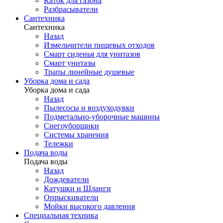
Каток для газона
Разбрасыватели
Сантехника
Сантехника
Назад
Измельчители пищевых отходов
Смарт сиденья для унитазов
Смарт унитазы
Трапы линейные душевые
Уборка дома и сада
Уборка дома и сада
Назад
Пылесосы и воздуходувки
Подметально-уборочные машины
Снегоуборщики
Системы хранения
Тележки
Подача воды
Подача воды
Назад
Дождеватели
Катушки и Шланги
Опрыскиватели
Мойки высокого давления
Специальная техника