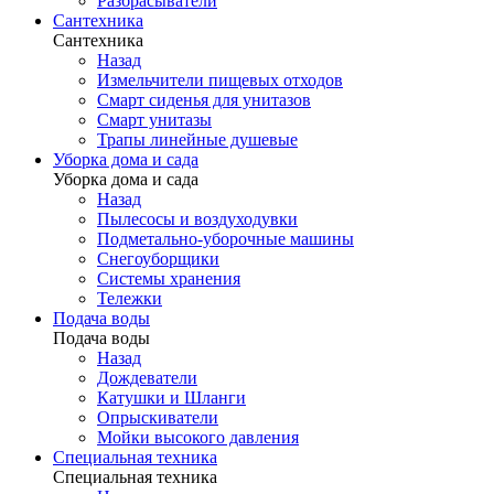
Разбрасыватели
Сантехника
Сантехника
Назад
Измельчители пищевых отходов
Смарт сиденья для унитазов
Смарт унитазы
Трапы линейные душевые
Уборка дома и сада
Уборка дома и сада
Назад
Пылесосы и воздуходувки
Подметально-уборочные машины
Снегоуборщики
Системы хранения
Тележки
Подача воды
Подача воды
Назад
Дождеватели
Катушки и Шланги
Опрыскиватели
Мойки высокого давления
Специальная техника
Специальная техника