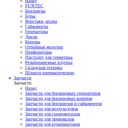
Назад
FUXTEC
Бензорезы
Буры
Верстаки, козлы
Гайковерты
Генераторы
Дрели
Коперы
Отбойные молотки
Перфораторы
Пистолет для герметика
Резьбонарезные клуппы
Складская техника
Шланги пневматические
Запчасти
Запчасти
Назад
Запчасти для бензиновых генераторов
Запчасти для бензиновых коперов
Запчасти для бензорезов и гайковертов
Запчасти для воздуходувок
Запчасти для газонокосилок
Запчасти для дровоколов
Запчасти для культиваторов