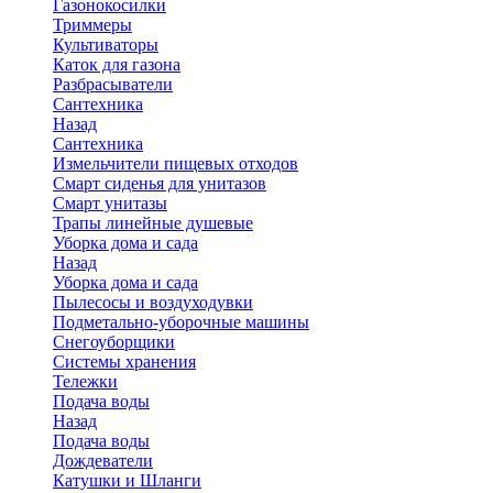
Газонокосилки
Триммеры
Культиваторы
Каток для газона
Разбрасыватели
Сантехника
Назад
Сантехника
Измельчители пищевых отходов
Смарт сиденья для унитазов
Смарт унитазы
Трапы линейные душевые
Уборка дома и сада
Назад
Уборка дома и сада
Пылесосы и воздуходувки
Подметально-уборочные машины
Снегоуборщики
Системы хранения
Тележки
Подача воды
Назад
Подача воды
Дождеватели
Катушки и Шланги