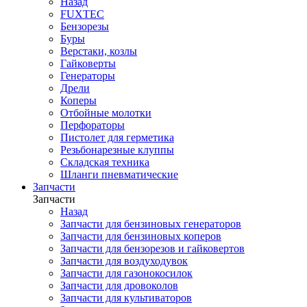
Назад
FUXTEC
Бензорезы
Буры
Верстаки, козлы
Гайковерты
Генераторы
Дрели
Коперы
Отбойные молотки
Перфораторы
Пистолет для герметика
Резьбонарезные клуппы
Складская техника
Шланги пневматические
Запчасти
Запчасти
Назад
Запчасти для бензиновых генераторов
Запчасти для бензиновых коперов
Запчасти для бензорезов и гайковертов
Запчасти для воздуходувок
Запчасти для газонокосилок
Запчасти для дровоколов
Запчасти для культиваторов