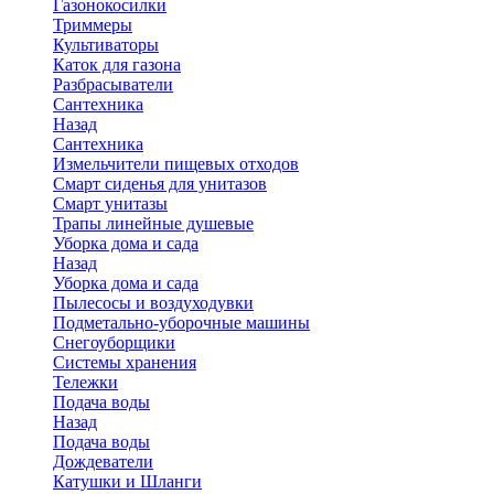
Газонокосилки
Триммеры
Культиваторы
Каток для газона
Разбрасыватели
Сантехника
Назад
Сантехника
Измельчители пищевых отходов
Смарт сиденья для унитазов
Смарт унитазы
Трапы линейные душевые
Уборка дома и сада
Назад
Уборка дома и сада
Пылесосы и воздуходувки
Подметально-уборочные машины
Снегоуборщики
Системы хранения
Тележки
Подача воды
Назад
Подача воды
Дождеватели
Катушки и Шланги