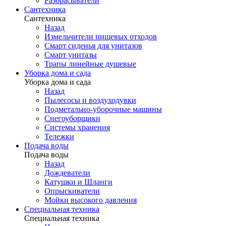
Разбрасыватели
Сантехника
Сантехника
Назад
Измельчители пищевых отходов
Смарт сиденья для унитазов
Смарт унитазы
Трапы линейные душевые
Уборка дома и сада
Уборка дома и сада
Назад
Пылесосы и воздуходувки
Подметально-уборочные машины
Снегоуборщики
Системы хранения
Тележки
Подача воды
Подача воды
Назад
Дождеватели
Катушки и Шланги
Опрыскиватели
Мойки высокого давления
Специальная техника
Специальная техника