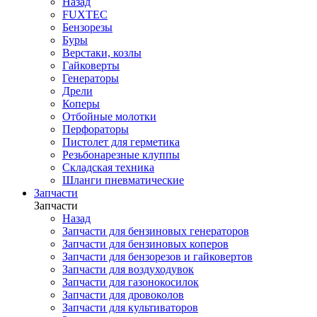
Назад
FUXTEC
Бензорезы
Буры
Верстаки, козлы
Гайковерты
Генераторы
Дрели
Коперы
Отбойные молотки
Перфораторы
Пистолет для герметика
Резьбонарезные клуппы
Складская техника
Шланги пневматические
Запчасти
Запчасти
Назад
Запчасти для бензиновых генераторов
Запчасти для бензиновых коперов
Запчасти для бензорезов и гайковертов
Запчасти для воздуходувок
Запчасти для газонокосилок
Запчасти для дровоколов
Запчасти для культиваторов