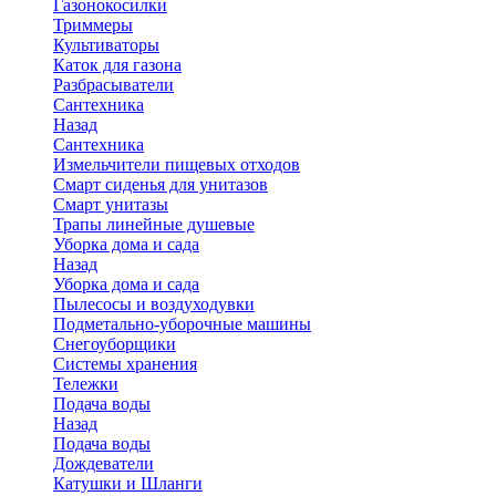
Газонокосилки
Триммеры
Культиваторы
Каток для газона
Разбрасыватели
Сантехника
Назад
Сантехника
Измельчители пищевых отходов
Смарт сиденья для унитазов
Смарт унитазы
Трапы линейные душевые
Уборка дома и сада
Назад
Уборка дома и сада
Пылесосы и воздуходувки
Подметально-уборочные машины
Снегоуборщики
Системы хранения
Тележки
Подача воды
Назад
Подача воды
Дождеватели
Катушки и Шланги