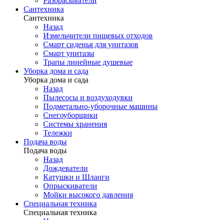
Разбрасыватели
Сантехника
Сантехника
Назад
Измельчители пищевых отходов
Смарт сиденья для унитазов
Смарт унитазы
Трапы линейные душевые
Уборка дома и сада
Уборка дома и сада
Назад
Пылесосы и воздуходувки
Подметально-уборочные машины
Снегоуборщики
Системы хранения
Тележки
Подача воды
Подача воды
Назад
Дождеватели
Катушки и Шланги
Опрыскиватели
Мойки высокого давления
Специальная техника
Специальная техника