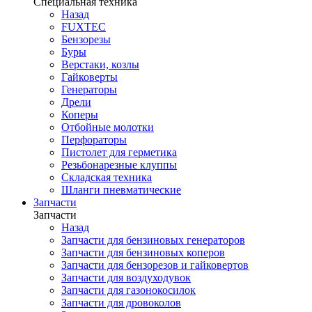
Специальная техника
Назад
FUXTEC
Бензорезы
Буры
Верстаки, козлы
Гайковерты
Генераторы
Дрели
Коперы
Отбойные молотки
Перфораторы
Пистолет для герметика
Резьбонарезные клуппы
Складская техника
Шланги пневматические
Запчасти
Запчасти
Назад
Запчасти для бензиновых генераторов
Запчасти для бензиновых коперов
Запчасти для бензорезов и гайковертов
Запчасти для воздуходувок
Запчасти для газонокосилок
Запчасти для дровоколов