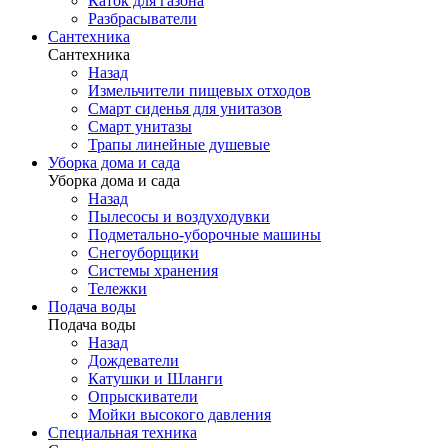
Каток для газона
Разбрасыватели
Сантехника
Сантехника
Назад
Измельчители пищевых отходов
Смарт сиденья для унитазов
Смарт унитазы
Трапы линейные душевые
Уборка дома и сада
Уборка дома и сада
Назад
Пылесосы и воздуходувки
Подметально-уборочные машины
Снегоуборщики
Системы хранения
Тележки
Подача воды
Подача воды
Назад
Дождеватели
Катушки и Шланги
Опрыскиватели
Мойки высокого давления
Специальная техника