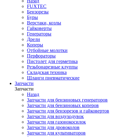
Назад
FUXTEC
Бензорезы
Буры
Верстаки, козлы
Гайковерты
Генераторы
Дрели
Коперы
Отбойные молотки
Перфораторы
Пистолет для герметика
Резьбонарезные клуппы
Складская техника
Шланги пневматические
Запчасти
Запчасти
Назад
Запчасти для бензиновых генераторов
Запчасти для бензиновых коперов
Запчасти для бензорезов и гайковертов
Запчасти для воздуходувок
Запчасти для газонокосилок
Запчасти для дровоколов
Запчасти для культиваторов