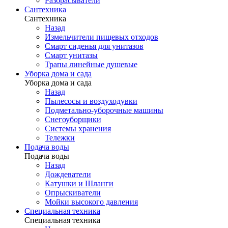
Разбрасыватели
Сантехника
Сантехника
Назад
Измельчители пищевых отходов
Смарт сиденья для унитазов
Смарт унитазы
Трапы линейные душевые
Уборка дома и сада
Уборка дома и сада
Назад
Пылесосы и воздуходувки
Подметально-уборочные машины
Снегоуборщики
Системы хранения
Тележки
Подача воды
Подача воды
Назад
Дождеватели
Катушки и Шланги
Опрыскиватели
Мойки высокого давления
Специальная техника
Специальная техника