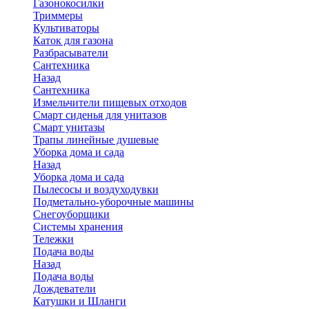
Газонокосилки
Триммеры
Культиваторы
Каток для газона
Разбрасыватели
Сантехника
Назад
Сантехника
Измельчители пищевых отходов
Смарт сиденья для унитазов
Смарт унитазы
Трапы линейные душевые
Уборка дома и сада
Назад
Уборка дома и сада
Пылесосы и воздуходувки
Подметально-уборочные машины
Снегоуборщики
Системы хранения
Тележки
Подача воды
Назад
Подача воды
Дождеватели
Катушки и Шланги