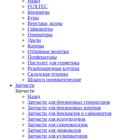
Назад
FUXTEC
Бензорезы
Буры
Верстаки, козлы
Гайковерты
Генераторы
Дрели
Коперы
Отбойные молотки
Перфораторы
Пистолет для герметика
Резьбонарезные клуппы
Складская техника
Шланги пневматические
Запчасти
Запчасти
Назад
Запчасти для бензиновых генераторов
Запчасти для бензиновых коперов
Запчасти для бензорезов и гайковертов
Запчасти для воздуходувок
Запчасти для газонокосилок
Запчасти для дровоколов
Запчасти для культиваторов