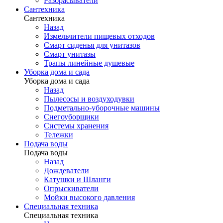
Разбрасыватели
Сантехника
Сантехника
Назад
Измельчители пищевых отходов
Смарт сиденья для унитазов
Смарт унитазы
Трапы линейные душевые
Уборка дома и сада
Уборка дома и сада
Назад
Пылесосы и воздуходувки
Подметально-уборочные машины
Снегоуборщики
Системы хранения
Тележки
Подача воды
Подача воды
Назад
Дождеватели
Катушки и Шланги
Опрыскиватели
Мойки высокого давления
Специальная техника
Специальная техника