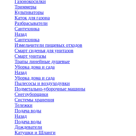
Газонокосилки
Триммеры
Культиваторы
Каток для газона
Разбрасыватели
Сантехника
Назад
Сантехника
Измельчители пищевых отходов
Смарт сиденья для унитазов
Смарт унитазы
Трапы линейные душевые
Уборка дома и сада
Назад
Уборка дома и сада
Пылесосы и воздуходувки
Подметально-уборочные машины
Снегоуборщики
Системы хранения
Тележки
Подача воды
Назад
Подача воды
Дождеватели
Катушки и Шланги