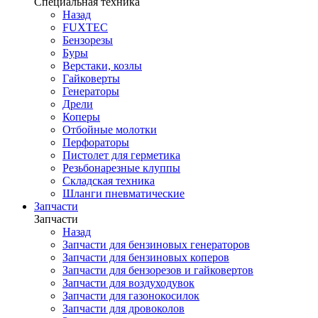
Специальная техника
Назад
FUXTEC
Бензорезы
Буры
Верстаки, козлы
Гайковерты
Генераторы
Дрели
Коперы
Отбойные молотки
Перфораторы
Пистолет для герметика
Резьбонарезные клуппы
Складская техника
Шланги пневматические
Запчасти
Запчасти
Назад
Запчасти для бензиновых генераторов
Запчасти для бензиновых коперов
Запчасти для бензорезов и гайковертов
Запчасти для воздуходувок
Запчасти для газонокосилок
Запчасти для дровоколов