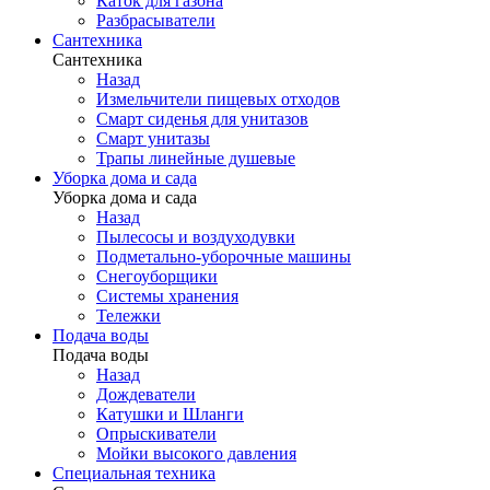
Каток для газона
Разбрасыватели
Сантехника
Сантехника
Назад
Измельчители пищевых отходов
Смарт сиденья для унитазов
Смарт унитазы
Трапы линейные душевые
Уборка дома и сада
Уборка дома и сада
Назад
Пылесосы и воздуходувки
Подметально-уборочные машины
Снегоуборщики
Системы хранения
Тележки
Подача воды
Подача воды
Назад
Дождеватели
Катушки и Шланги
Опрыскиватели
Мойки высокого давления
Специальная техника