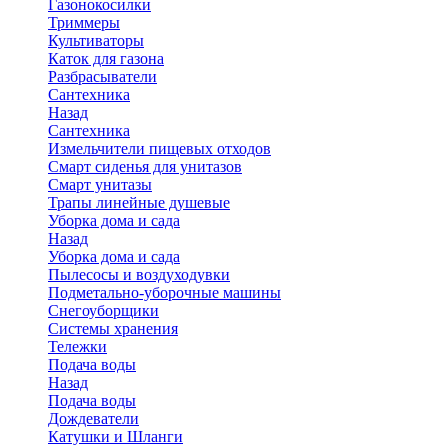
Газонокосилки
Триммеры
Культиваторы
Каток для газона
Разбрасыватели
Сантехника
Назад
Сантехника
Измельчители пищевых отходов
Смарт сиденья для унитазов
Смарт унитазы
Трапы линейные душевые
Уборка дома и сада
Назад
Уборка дома и сада
Пылесосы и воздуходувки
Подметально-уборочные машины
Снегоуборщики
Системы хранения
Тележки
Подача воды
Назад
Подача воды
Дождеватели
Катушки и Шланги