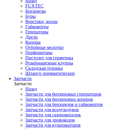
Назад
FUXTEC
Бензорезы
Буры
Верстаки, козлы
Гайковерты
Генераторы
Дрели
Коперы
Отбойные молотки
Перфораторы
Пистолет для герметика
Резьбонарезные клуппы
Складская техника
Шланги пневматические
Запчасти
Запчасти
Назад
Запчасти для бензиновых генераторов
Запчасти для бензиновых коперов
Запчасти для бензорезов и гайковертов
Запчасти для воздуходувок
Запчасти для газонокосилок
Запчасти для дровоколов
Запчасти для культиваторов