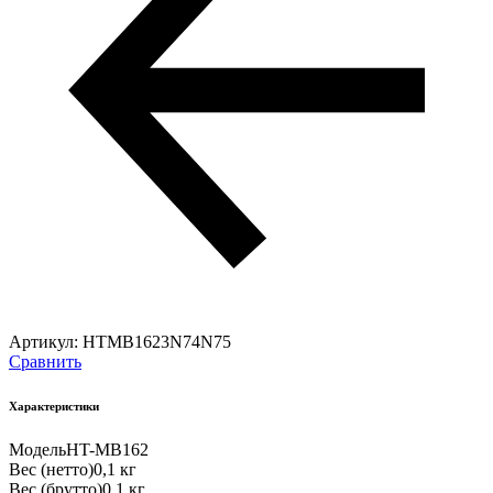
Артикул:
HTMB1623N74N75
Сравнить
Характеристики
Модель
HT-MB162
Вес (нетто)
0,1 кг
Вес (брутто)
0,1 кг