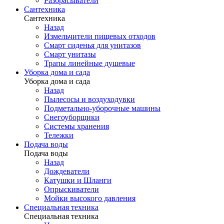
Разбрасыватели
Сантехника
Сантехника
Назад
Измельчители пищевых отходов
Смарт сиденья для унитазов
Смарт унитазы
Трапы линейные душевые
Уборка дома и сада
Уборка дома и сада
Назад
Пылесосы и воздуходувки
Подметально-уборочные машины
Снегоуборщики
Системы хранения
Тележки
Подача воды
Подача воды
Назад
Дождеватели
Катушки и Шланги
Опрыскиватели
Мойки высокого давления
Специальная техника
Специальная техника