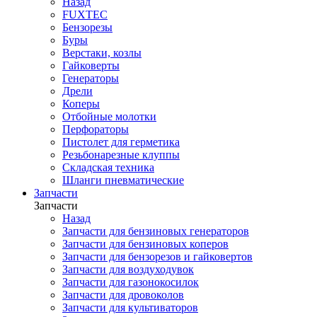
Назад
FUXTEC
Бензорезы
Буры
Верстаки, козлы
Гайковерты
Генераторы
Дрели
Коперы
Отбойные молотки
Перфораторы
Пистолет для герметика
Резьбонарезные клуппы
Складская техника
Шланги пневматические
Запчасти
Запчасти
Назад
Запчасти для бензиновых генераторов
Запчасти для бензиновых коперов
Запчасти для бензорезов и гайковертов
Запчасти для воздуходувок
Запчасти для газонокосилок
Запчасти для дровоколов
Запчасти для культиваторов