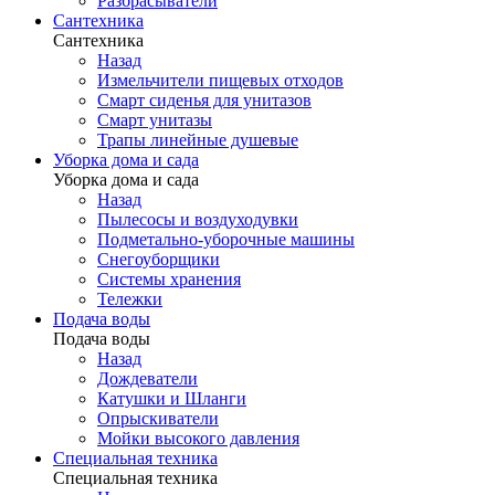
Разбрасыватели
Сантехника
Сантехника
Назад
Измельчители пищевых отходов
Смарт сиденья для унитазов
Смарт унитазы
Трапы линейные душевые
Уборка дома и сада
Уборка дома и сада
Назад
Пылесосы и воздуходувки
Подметально-уборочные машины
Снегоуборщики
Системы хранения
Тележки
Подача воды
Подача воды
Назад
Дождеватели
Катушки и Шланги
Опрыскиватели
Мойки высокого давления
Специальная техника
Специальная техника