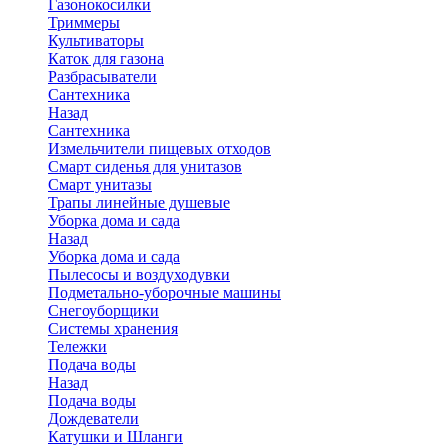
Газонокосилки
Триммеры
Культиваторы
Каток для газона
Разбрасыватели
Сантехника
Назад
Сантехника
Измельчители пищевых отходов
Смарт сиденья для унитазов
Смарт унитазы
Трапы линейные душевые
Уборка дома и сада
Назад
Уборка дома и сада
Пылесосы и воздуходувки
Подметально-уборочные машины
Снегоуборщики
Системы хранения
Тележки
Подача воды
Назад
Подача воды
Дождеватели
Катушки и Шланги