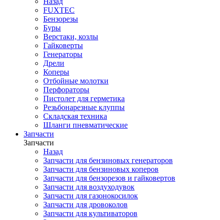
Назад
FUXTEC
Бензорезы
Буры
Верстаки, козлы
Гайковерты
Генераторы
Дрели
Коперы
Отбойные молотки
Перфораторы
Пистолет для герметика
Резьбонарезные клуппы
Складская техника
Шланги пневматические
Запчасти
Запчасти
Назад
Запчасти для бензиновых генераторов
Запчасти для бензиновых коперов
Запчасти для бензорезов и гайковертов
Запчасти для воздуходувок
Запчасти для газонокосилок
Запчасти для дровоколов
Запчасти для культиваторов