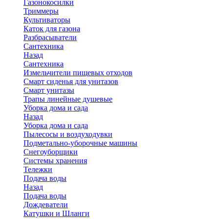
Газонокосилки
Триммеры
Культиваторы
Каток для газона
Разбрасыватели
Сантехника
Назад
Сантехника
Измельчители пищевых отходов
Смарт сиденья для унитазов
Смарт унитазы
Трапы линейные душевые
Уборка дома и сада
Назад
Уборка дома и сада
Пылесосы и воздуходувки
Подметально-уборочные машины
Снегоуборщики
Системы хранения
Тележки
Подача воды
Назад
Подача воды
Дождеватели
Катушки и Шланги