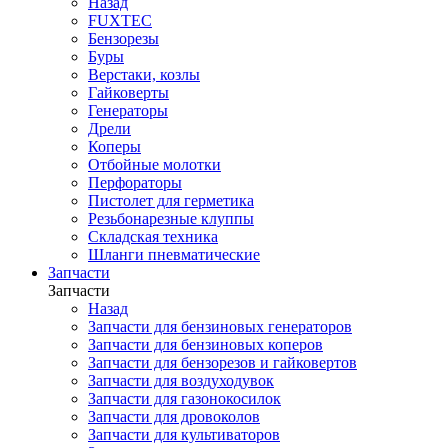
Назад
FUXTEC
Бензорезы
Буры
Верстаки, козлы
Гайковерты
Генераторы
Дрели
Коперы
Отбойные молотки
Перфораторы
Пистолет для герметика
Резьбонарезные клуппы
Складская техника
Шланги пневматические
Запчасти
Запчасти
Назад
Запчасти для бензиновых генераторов
Запчасти для бензиновых коперов
Запчасти для бензорезов и гайковертов
Запчасти для воздуходувок
Запчасти для газонокосилок
Запчасти для дровоколов
Запчасти для культиваторов