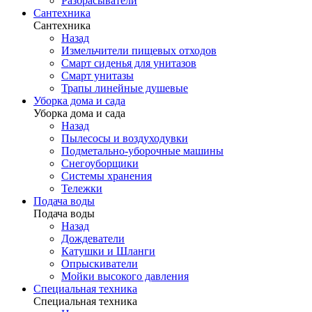
Разбрасыватели
Сантехника
Сантехника
Назад
Измельчители пищевых отходов
Смарт сиденья для унитазов
Смарт унитазы
Трапы линейные душевые
Уборка дома и сада
Уборка дома и сада
Назад
Пылесосы и воздуходувки
Подметально-уборочные машины
Снегоуборщики
Системы хранения
Тележки
Подача воды
Подача воды
Назад
Дождеватели
Катушки и Шланги
Опрыскиватели
Мойки высокого давления
Специальная техника
Специальная техника