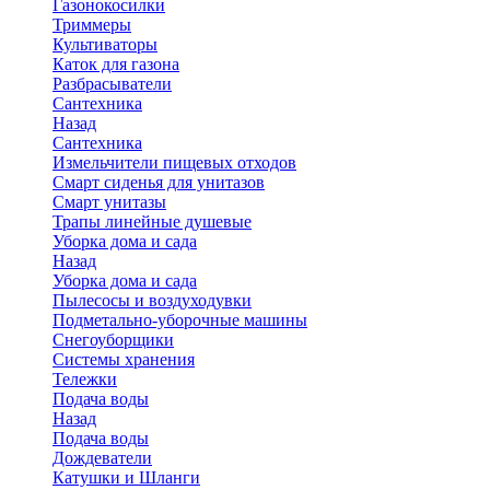
Газонокосилки
Триммеры
Культиваторы
Каток для газона
Разбрасыватели
Сантехника
Назад
Сантехника
Измельчители пищевых отходов
Смарт сиденья для унитазов
Смарт унитазы
Трапы линейные душевые
Уборка дома и сада
Назад
Уборка дома и сада
Пылесосы и воздуходувки
Подметально-уборочные машины
Снегоуборщики
Системы хранения
Тележки
Подача воды
Назад
Подача воды
Дождеватели
Катушки и Шланги