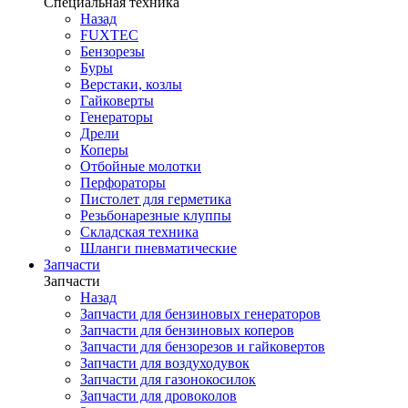
Специальная техника
Назад
FUXTEC
Бензорезы
Буры
Верстаки, козлы
Гайковерты
Генераторы
Дрели
Коперы
Отбойные молотки
Перфораторы
Пистолет для герметика
Резьбонарезные клуппы
Складская техника
Шланги пневматические
Запчасти
Запчасти
Назад
Запчасти для бензиновых генераторов
Запчасти для бензиновых коперов
Запчасти для бензорезов и гайковертов
Запчасти для воздуходувок
Запчасти для газонокосилок
Запчасти для дровоколов