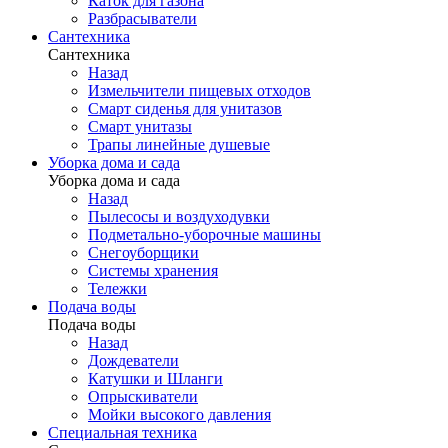
Каток для газона
Разбрасыватели
Сантехника
Сантехника
Назад
Измельчители пищевых отходов
Смарт сиденья для унитазов
Смарт унитазы
Трапы линейные душевые
Уборка дома и сада
Уборка дома и сада
Назад
Пылесосы и воздуходувки
Подметально-уборочные машины
Снегоуборщики
Системы хранения
Тележки
Подача воды
Подача воды
Назад
Дождеватели
Катушки и Шланги
Опрыскиватели
Мойки высокого давления
Специальная техника