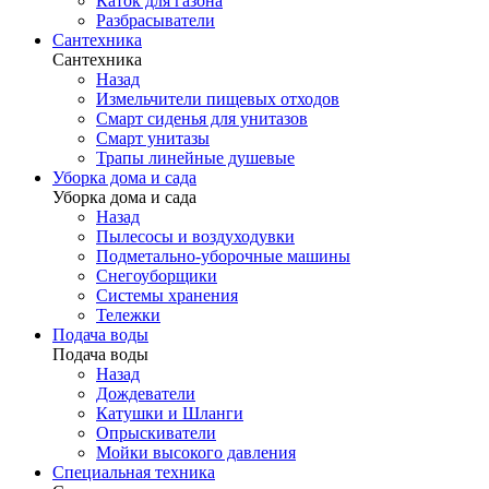
Каток для газона
Разбрасыватели
Сантехника
Сантехника
Назад
Измельчители пищевых отходов
Смарт сиденья для унитазов
Смарт унитазы
Трапы линейные душевые
Уборка дома и сада
Уборка дома и сада
Назад
Пылесосы и воздуходувки
Подметально-уборочные машины
Снегоуборщики
Системы хранения
Тележки
Подача воды
Подача воды
Назад
Дождеватели
Катушки и Шланги
Опрыскиватели
Мойки высокого давления
Специальная техника