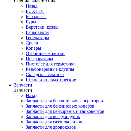
Специальная техника
Назад
FUXTEC
Бензорезы
Буры
Верстаки, козлы
Гайковерты
Генераторы
Дрели
Коперы
Отбойные молотки
Перфораторы
Пистолет для герметика
Резьбонарезные клуппы
Складская техника
Шланги пневматические
Запчасти
Запчасти
Назад
Запчасти для бензиновых генераторов
Запчасти для бензиновых коперов
Запчасти для бензорезов и гайковертов
Запчасти для воздуходувок
Запчасти для газонокосилок
Запчасти для дровоколов