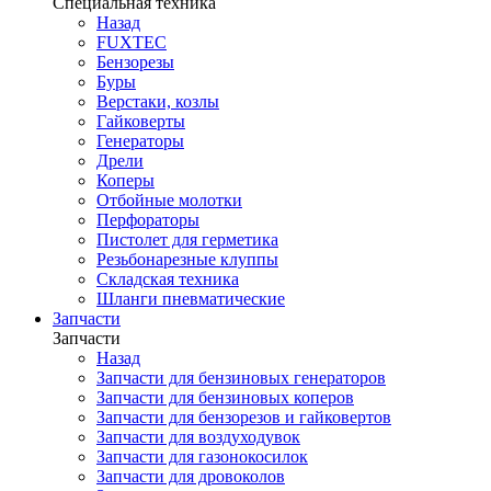
Специальная техника
Назад
FUXTEC
Бензорезы
Буры
Верстаки, козлы
Гайковерты
Генераторы
Дрели
Коперы
Отбойные молотки
Перфораторы
Пистолет для герметика
Резьбонарезные клуппы
Складская техника
Шланги пневматические
Запчасти
Запчасти
Назад
Запчасти для бензиновых генераторов
Запчасти для бензиновых коперов
Запчасти для бензорезов и гайковертов
Запчасти для воздуходувок
Запчасти для газонокосилок
Запчасти для дровоколов