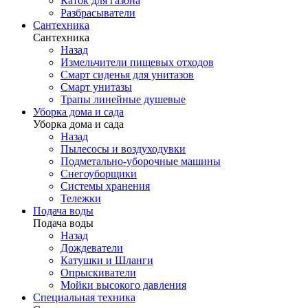
Каток для газона
Разбрасыватели
Сантехника
Сантехника
Назад
Измельчители пищевых отходов
Смарт сиденья для унитазов
Смарт унитазы
Трапы линейные душевые
Уборка дома и сада
Уборка дома и сада
Назад
Пылесосы и воздуходувки
Подметально-уборочные машины
Снегоуборщики
Системы хранения
Тележки
Подача воды
Подача воды
Назад
Дождеватели
Катушки и Шланги
Опрыскиватели
Мойки высокого давления
Специальная техника