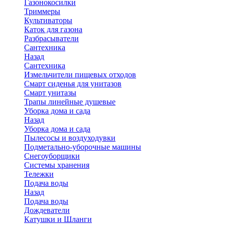
Газонокосилки
Триммеры
Культиваторы
Каток для газона
Разбрасыватели
Сантехника
Назад
Сантехника
Измельчители пищевых отходов
Смарт сиденья для унитазов
Смарт унитазы
Трапы линейные душевые
Уборка дома и сада
Назад
Уборка дома и сада
Пылесосы и воздуходувки
Подметально-уборочные машины
Снегоуборщики
Системы хранения
Тележки
Подача воды
Назад
Подача воды
Дождеватели
Катушки и Шланги