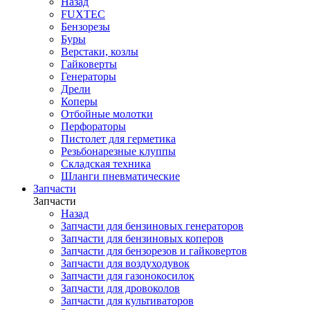
Назад
FUXTEC
Бензорезы
Буры
Верстаки, козлы
Гайковерты
Генераторы
Дрели
Коперы
Отбойные молотки
Перфораторы
Пистолет для герметика
Резьбонарезные клуппы
Складская техника
Шланги пневматические
Запчасти
Запчасти
Назад
Запчасти для бензиновых генераторов
Запчасти для бензиновых коперов
Запчасти для бензорезов и гайковертов
Запчасти для воздуходувок
Запчасти для газонокосилок
Запчасти для дровоколов
Запчасти для культиваторов