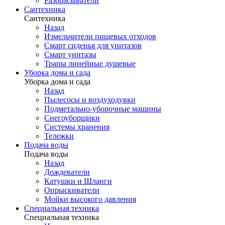
Разбрасыватели
Сантехника
Сантехника
Назад
Измельчители пищевых отходов
Смарт сиденья для унитазов
Смарт унитазы
Трапы линейные душевые
Уборка дома и сада
Уборка дома и сада
Назад
Пылесосы и воздуходувки
Подметально-уборочные машины
Снегоуборщики
Системы хранения
Тележки
Подача воды
Подача воды
Назад
Дождеватели
Катушки и Шланги
Опрыскиватели
Мойки высокого давления
Специальная техника
Специальная техника