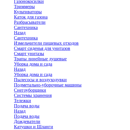
Газонокосилки
Триммеры
Культиваторы
Каток для газона
Разбрасыватели
Сантехника
Назад
Сантехника
Измельчители пищевых отходов
Смарт сиденья для унитазов
Смарт унитазы
Трапы линейные душевые
Уборка дома и сада
Назад
Уборка дома и сада
Пылесосы и воздуходувки
Подметально-уборочные машины
Снегоуборщики
Системы хранения
Тележки
Подача воды
Назад
Подача воды
Дождеватели
Катушки и Шланги