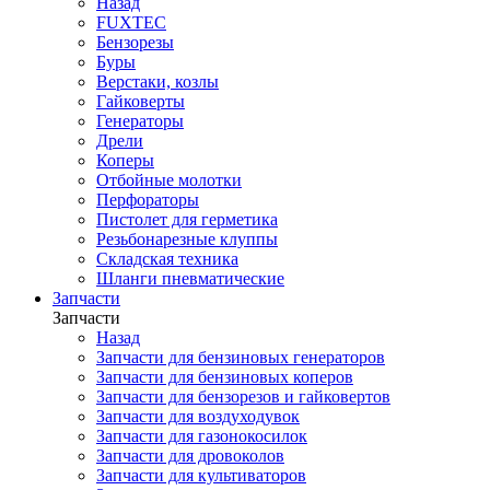
Назад
FUXTEC
Бензорезы
Буры
Верстаки, козлы
Гайковерты
Генераторы
Дрели
Коперы
Отбойные молотки
Перфораторы
Пистолет для герметика
Резьбонарезные клуппы
Складская техника
Шланги пневматические
Запчасти
Запчасти
Назад
Запчасти для бензиновых генераторов
Запчасти для бензиновых коперов
Запчасти для бензорезов и гайковертов
Запчасти для воздуходувок
Запчасти для газонокосилок
Запчасти для дровоколов
Запчасти для культиваторов