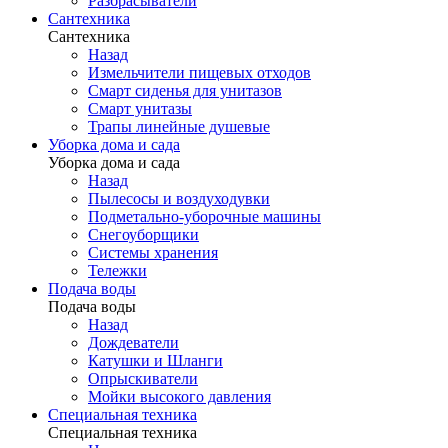
Разбрасыватели
Сантехника
Сантехника
Назад
Измельчители пищевых отходов
Смарт сиденья для унитазов
Смарт унитазы
Трапы линейные душевые
Уборка дома и сада
Уборка дома и сада
Назад
Пылесосы и воздуходувки
Подметально-уборочные машины
Снегоуборщики
Системы хранения
Тележки
Подача воды
Подача воды
Назад
Дождеватели
Катушки и Шланги
Опрыскиватели
Мойки высокого давления
Специальная техника
Специальная техника