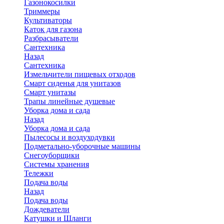
Газонокосилки
Триммеры
Культиваторы
Каток для газона
Разбрасыватели
Сантехника
Назад
Сантехника
Измельчители пищевых отходов
Смарт сиденья для унитазов
Смарт унитазы
Трапы линейные душевые
Уборка дома и сада
Назад
Уборка дома и сада
Пылесосы и воздуходувки
Подметально-уборочные машины
Снегоуборщики
Системы хранения
Тележки
Подача воды
Назад
Подача воды
Дождеватели
Катушки и Шланги