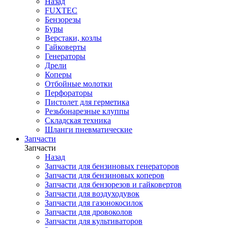
Назад
FUXTEC
Бензорезы
Буры
Верстаки, козлы
Гайковерты
Генераторы
Дрели
Коперы
Отбойные молотки
Перфораторы
Пистолет для герметика
Резьбонарезные клуппы
Складская техника
Шланги пневматические
Запчасти
Запчасти
Назад
Запчасти для бензиновых генераторов
Запчасти для бензиновых коперов
Запчасти для бензорезов и гайковертов
Запчасти для воздуходувок
Запчасти для газонокосилок
Запчасти для дровоколов
Запчасти для культиваторов