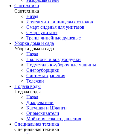
Разбрасыватели
Сантехника
Сантехника
Назад
Измельчители пищевых отходов
Смарт сиденья для унитазов
Смарт унитазы
Трапы линейные душевые
Уборка дома и сада
Уборка дома и сада
Назад
Пылесосы и воздуходувки
Подметально-уборочные машины
Снегоуборщики
Системы хранения
Тележки
Подача воды
Подача воды
Назад
Дождеватели
Катушки и Шланги
Опрыскиватели
Мойки высокого давления
Специальная техника
Специальная техника