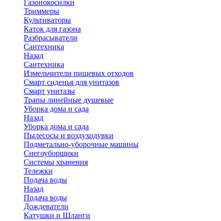
Газонокосилки
Триммеры
Культиваторы
Каток для газона
Разбрасыватели
Сантехника
Назад
Сантехника
Измельчители пищевых отходов
Смарт сиденья для унитазов
Смарт унитазы
Трапы линейные душевые
Уборка дома и сада
Назад
Уборка дома и сада
Пылесосы и воздуходувки
Подметально-уборочные машины
Снегоуборщики
Системы хранения
Тележки
Подача воды
Назад
Подача воды
Дождеватели
Катушки и Шланги