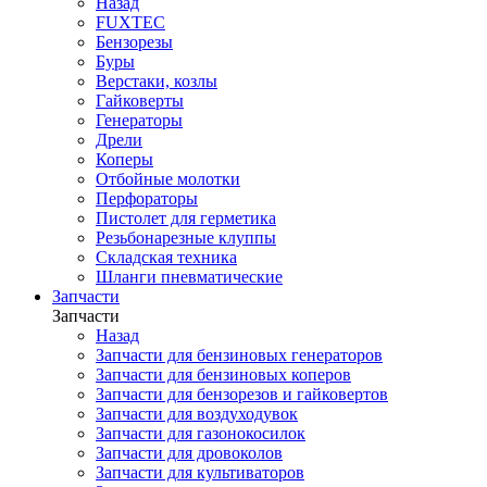
Назад
FUXTEC
Бензорезы
Буры
Верстаки, козлы
Гайковерты
Генераторы
Дрели
Коперы
Отбойные молотки
Перфораторы
Пистолет для герметика
Резьбонарезные клуппы
Складская техника
Шланги пневматические
Запчасти
Запчасти
Назад
Запчасти для бензиновых генераторов
Запчасти для бензиновых коперов
Запчасти для бензорезов и гайковертов
Запчасти для воздуходувок
Запчасти для газонокосилок
Запчасти для дровоколов
Запчасти для культиваторов