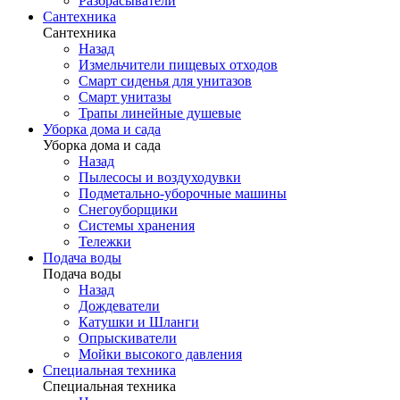
Разбрасыватели
Сантехника
Сантехника
Назад
Измельчители пищевых отходов
Смарт сиденья для унитазов
Смарт унитазы
Трапы линейные душевые
Уборка дома и сада
Уборка дома и сада
Назад
Пылесосы и воздуходувки
Подметально-уборочные машины
Снегоуборщики
Системы хранения
Тележки
Подача воды
Подача воды
Назад
Дождеватели
Катушки и Шланги
Опрыскиватели
Мойки высокого давления
Специальная техника
Специальная техника