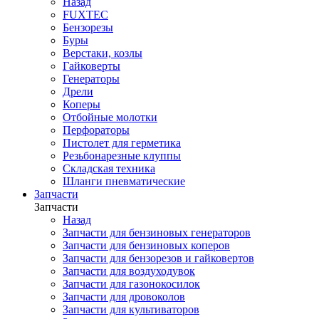
Назад
FUXTEC
Бензорезы
Буры
Верстаки, козлы
Гайковерты
Генераторы
Дрели
Коперы
Отбойные молотки
Перфораторы
Пистолет для герметика
Резьбонарезные клуппы
Складская техника
Шланги пневматические
Запчасти
Запчасти
Назад
Запчасти для бензиновых генераторов
Запчасти для бензиновых коперов
Запчасти для бензорезов и гайковертов
Запчасти для воздуходувок
Запчасти для газонокосилок
Запчасти для дровоколов
Запчасти для культиваторов