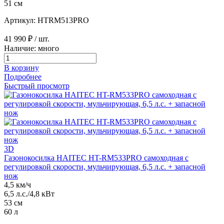
51 см
Артикул: HTRM513PRO
41 990 ₽
/ шт.
Наличие: много
В корзину
Подробнее
Быстрый просмотр
3D
Газонокосилка HAITEC HT-RM533PRO самоходная с
регулировкой скорости, мульчирующая, 6,5 л.с. + запасной
нож
4,5 км/ч
6,5 л.с./4,8 кВт
53 см
60 л