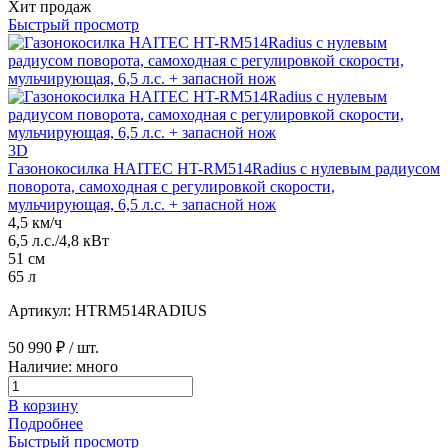
Хит продаж
Быстрый просмотр
3D
Газонокосилка HAITEC HT-RM514Radius с нулевым радиусом
поворота, самоходная с регулировкой скорости,
мульчирующая, 6,5 л.с. + запасной нож
4,5 км/ч
6,5 л.с./4,8 кВт
51 см
65 л
Артикул: HTRM514RADIUS
50 990 ₽
/ шт.
Наличие: много
В корзину
Подробнее
Быстрый просмотр