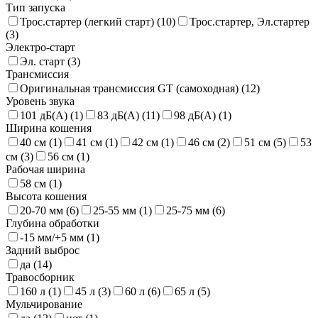
Тип запуска
Трос.стартер (легкий старт) (
10
)
Трос.стартер, Эл.стартер
(
3
)
Электро-старт
Эл. старт (
3
)
Трансмиссия
Оригинальная трансмиссия GT (самоходная) (
12
)
Уровень звука
101 дБ(А) (
1
)
83 дБ(А) (
11
)
98 дБ(А) (
1
)
Ширина кошения
40 см (
1
)
41 см (
1
)
42 см (
1
)
46 см (
2
)
51 см (
5
)
53
см (
3
)
56 см (
1
)
Рабочая ширина
58 см (
1
)
Высота кошения
20-70 мм (
6
)
25-55 мм (
1
)
25-75 мм (
6
)
Глубина обработки
-15 мм/+5 мм (
1
)
Задний выброс
да (
14
)
Травосборник
160 л (
1
)
45 л (
3
)
60 л (
6
)
65 л (
5
)
Мульчирование