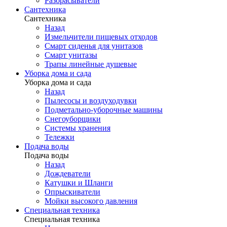
Разбрасыватели
Сантехника
Сантехника
Назад
Измельчители пищевых отходов
Смарт сиденья для унитазов
Смарт унитазы
Трапы линейные душевые
Уборка дома и сада
Уборка дома и сада
Назад
Пылесосы и воздуходувки
Подметально-уборочные машины
Снегоуборщики
Системы хранения
Тележки
Подача воды
Подача воды
Назад
Дождеватели
Катушки и Шланги
Опрыскиватели
Мойки высокого давления
Специальная техника
Специальная техника