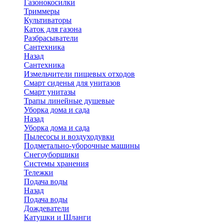
Газонокосилки
Триммеры
Культиваторы
Каток для газона
Разбрасыватели
Сантехника
Назад
Сантехника
Измельчители пищевых отходов
Смарт сиденья для унитазов
Смарт унитазы
Трапы линейные душевые
Уборка дома и сада
Назад
Уборка дома и сада
Пылесосы и воздуходувки
Подметально-уборочные машины
Снегоуборщики
Системы хранения
Тележки
Подача воды
Назад
Подача воды
Дождеватели
Катушки и Шланги