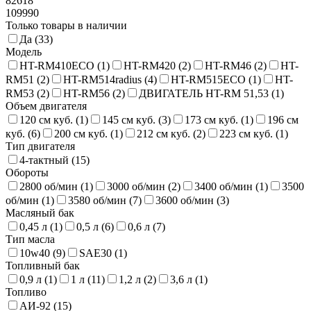
82618
109990
Только товары в наличии
Да (
33
)
Модель
HT-RM410ECO (
1
)
HT-RM420 (
2
)
HT-RM46 (
2
)
HT-
RM51 (
2
)
HT-RM514radius (
4
)
HT-RM515ECO (
1
)
HT-
RM53 (
2
)
HT-RM56 (
2
)
ДВИГАТЕЛЬ HT-RM 51,53 (
1
)
Объем двигателя
120 см куб. (
1
)
145 см куб. (
3
)
173 см куб. (
1
)
196 см
куб. (
6
)
200 см куб. (
1
)
212 см куб. (
2
)
223 см куб. (
1
)
Тип двигателя
4-тактный (
15
)
Обороты
2800 об/мин (
1
)
3000 об/мин (
2
)
3400 об/мин (
1
)
3500
об/мин (
1
)
3580 об/мин (
7
)
3600 об/мин (
3
)
Масляный бак
0,45 л (
1
)
0,5 л (
6
)
0,6 л (
7
)
Тип масла
10w40 (
9
)
SAE30 (
1
)
Топливный бак
0,9 л (
1
)
1 л (
11
)
1,2 л (
2
)
3,6 л (
1
)
Топливо
АИ-92 (
15
)