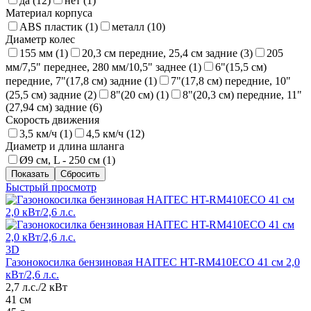
да (
12
)
нет (
1
)
Материал корпуса
ABS пластик (
1
)
металл (
10
)
Диаметр колес
155 мм (
1
)
20,3 см передние, 25,4 см задние (
3
)
205
мм/7,5" переднее, 280 мм/10,5" заднее (
1
)
6"(15,5 см)
передние, 7"(17,8 см) задние (
1
)
7"(17,8 см) передние, 10"
(25,5 см) задние (
2
)
8"(20 см) (
1
)
8"(20,3 см) передние, 11"
(27,94 см) задние (
6
)
Скорость движения
3,5 км/ч (
1
)
4,5 км/ч (
12
)
Диаметр и длина шланга
Ø9 см, L - 250 см (
1
)
Быстрый просмотр
3D
Газонокосилка бензиновая HAITEC HT-RM410ECO 41 см 2,0
кВт/2,6 л.с.
2,7 л.с./2 кВт
41 см