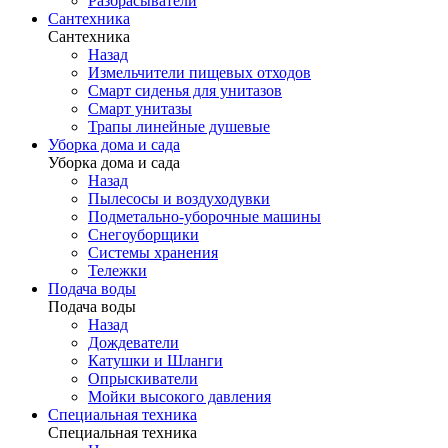
Разбрасыватели
Сантехника
Сантехника
Назад
Измельчители пищевых отходов
Смарт сиденья для унитазов
Смарт унитазы
Трапы линейные душевые
Уборка дома и сада
Уборка дома и сада
Назад
Пылесосы и воздуходувки
Подметально-уборочные машины
Снегоуборщики
Системы хранения
Тележки
Подача воды
Подача воды
Назад
Дождеватели
Катушки и Шланги
Опрыскиватели
Мойки высокого давления
Специальная техника
Специальная техника