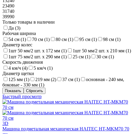
15240
23490
31740
39990
Только товары в наличии
Да (
3
)
Рабочая ширина
54 см (
1
)
70 см (
1
)
80 см (
1
)
95 см (
1
)
98 см (
1
)
Диаметр колес
1шт 50 мм/2 шт. x 172 мм (
1
)
1шт 50 мм/2 шт. x 210 мм (
1
)
1шт 75 мм/2 шт. x 290 мм (
1
)
25 см (
1
)
30 см (
1
)
Скорость движения
4 км/ч (
4
)
5 км/ч (
1
)
Диаметр щетки
125 мм (
1
)
219 мм (
2
)
37 см (
1
)
основная - 240 мм,
боковые - 330 мм (
1
)
Быстрый просмотр
3D
Машина подметальная механическая HAITEC HT-MKM70 70