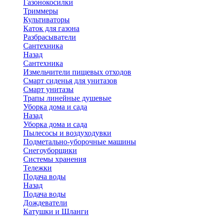
Газонокосилки
Триммеры
Культиваторы
Каток для газона
Разбрасыватели
Сантехника
Назад
Сантехника
Измельчители пищевых отходов
Смарт сиденья для унитазов
Смарт унитазы
Трапы линейные душевые
Уборка дома и сада
Назад
Уборка дома и сада
Пылесосы и воздуходувки
Подметально-уборочные машины
Снегоуборщики
Системы хранения
Тележки
Подача воды
Назад
Подача воды
Дождеватели
Катушки и Шланги