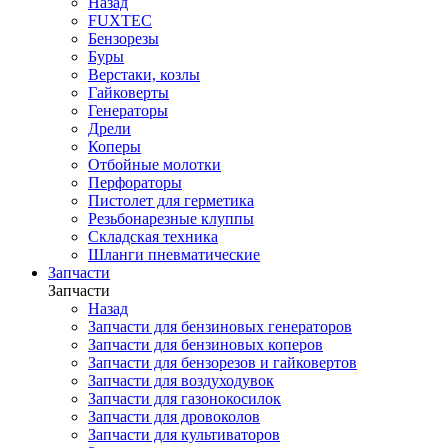
Назад
FUXTEC
Бензорезы
Буры
Верстаки, козлы
Гайковерты
Генераторы
Дрели
Коперы
Отбойные молотки
Перфораторы
Пистолет для герметика
Резьбонарезные клуппы
Складская техника
Шланги пневматические
Запчасти
Запчасти
Назад
Запчасти для бензиновых генераторов
Запчасти для бензиновых коперов
Запчасти для бензорезов и гайковертов
Запчасти для воздуходувок
Запчасти для газонокосилок
Запчасти для дровоколов
Запчасти для культиваторов