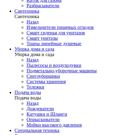
Каток для газона
Разбрасыватели
Сантехника
Сантехника
Назад
Измельчители пищевых отходов
Смарт сиденья для унитазов
Смарт унитазы
Трапы линейные душевые
Уборка дома и сада
Уборка дома и сада
Назад
Пылесосы и воздуходувки
Подметально-уборочные машины
Снегоуборщики
Системы хранения
Тележки
Подача воды
Подача воды
Назад
Дождеватели
Катушки и Шланги
Опрыскиватели
Мойки высокого давления
Специальная техника