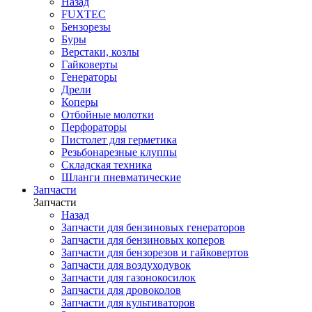
Назад
FUXTEC
Бензорезы
Буры
Верстаки, козлы
Гайковерты
Генераторы
Дрели
Коперы
Отбойные молотки
Перфораторы
Пистолет для герметика
Резьбонарезные клуппы
Складская техника
Шланги пневматические
Запчасти
Запчасти
Назад
Запчасти для бензиновых генераторов
Запчасти для бензиновых коперов
Запчасти для бензорезов и гайковертов
Запчасти для воздуходувок
Запчасти для газонокосилок
Запчасти для дровоколов
Запчасти для культиваторов