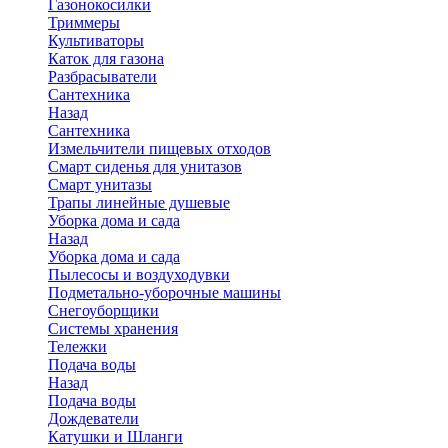
Газонокосилки
Триммеры
Культиваторы
Каток для газона
Разбрасыватели
Сантехника
Назад
Сантехника
Измельчители пищевых отходов
Смарт сиденья для унитазов
Смарт унитазы
Трапы линейные душевые
Уборка дома и сада
Назад
Уборка дома и сада
Пылесосы и воздуходувки
Подметально-уборочные машины
Снегоуборщики
Системы хранения
Тележки
Подача воды
Назад
Подача воды
Дождеватели
Катушки и Шланги