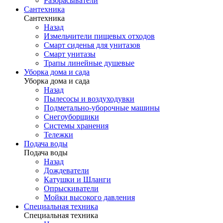
Разбрасыватели
Сантехника
Сантехника
Назад
Измельчители пищевых отходов
Смарт сиденья для унитазов
Смарт унитазы
Трапы линейные душевые
Уборка дома и сада
Уборка дома и сада
Назад
Пылесосы и воздуходувки
Подметально-уборочные машины
Снегоуборщики
Системы хранения
Тележки
Подача воды
Подача воды
Назад
Дождеватели
Катушки и Шланги
Опрыскиватели
Мойки высокого давления
Специальная техника
Специальная техника