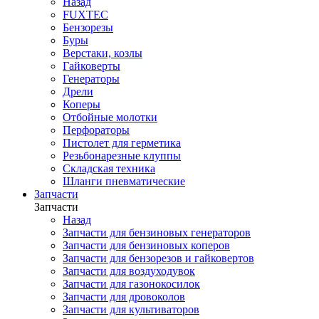
Назад
FUXTEC
Бензорезы
Буры
Верстаки, козлы
Гайковерты
Генераторы
Дрели
Коперы
Отбойные молотки
Перфораторы
Пистолет для герметика
Резьбонарезные клуппы
Складская техника
Шланги пневматические
Запчасти
Запчасти
Назад
Запчасти для бензиновых генераторов
Запчасти для бензиновых коперов
Запчасти для бензорезов и гайковертов
Запчасти для воздуходувок
Запчасти для газонокосилок
Запчасти для дровоколов
Запчасти для культиваторов