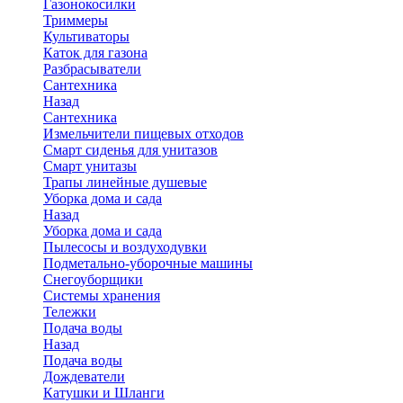
Газонокосилки
Триммеры
Культиваторы
Каток для газона
Разбрасыватели
Сантехника
Назад
Сантехника
Измельчители пищевых отходов
Смарт сиденья для унитазов
Смарт унитазы
Трапы линейные душевые
Уборка дома и сада
Назад
Уборка дома и сада
Пылесосы и воздуходувки
Подметально-уборочные машины
Снегоуборщики
Системы хранения
Тележки
Подача воды
Назад
Подача воды
Дождеватели
Катушки и Шланги