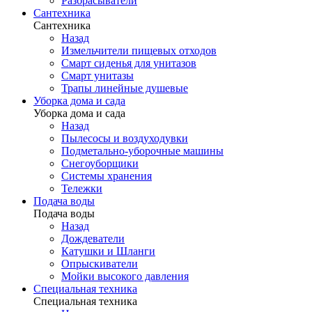
Разбрасыватели
Сантехника
Сантехника
Назад
Измельчители пищевых отходов
Смарт сиденья для унитазов
Смарт унитазы
Трапы линейные душевые
Уборка дома и сада
Уборка дома и сада
Назад
Пылесосы и воздуходувки
Подметально-уборочные машины
Снегоуборщики
Системы хранения
Тележки
Подача воды
Подача воды
Назад
Дождеватели
Катушки и Шланги
Опрыскиватели
Мойки высокого давления
Специальная техника
Специальная техника