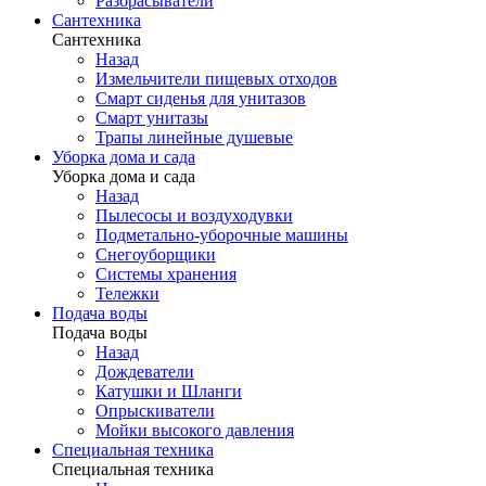
Разбрасыватели
Сантехника
Сантехника
Назад
Измельчители пищевых отходов
Смарт сиденья для унитазов
Смарт унитазы
Трапы линейные душевые
Уборка дома и сада
Уборка дома и сада
Назад
Пылесосы и воздуходувки
Подметально-уборочные машины
Снегоуборщики
Системы хранения
Тележки
Подача воды
Подача воды
Назад
Дождеватели
Катушки и Шланги
Опрыскиватели
Мойки высокого давления
Специальная техника
Специальная техника