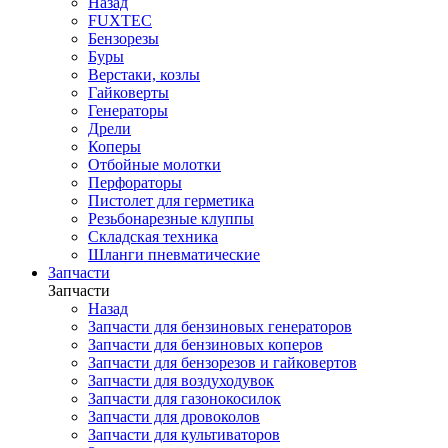
Назад
FUXTEC
Бензорезы
Буры
Верстаки, козлы
Гайковерты
Генераторы
Дрели
Коперы
Отбойные молотки
Перфораторы
Пистолет для герметика
Резьбонарезные клуппы
Складская техника
Шланги пневматические
Запчасти
Запчасти
Назад
Запчасти для бензиновых генераторов
Запчасти для бензиновых коперов
Запчасти для бензорезов и гайковертов
Запчасти для воздуходувок
Запчасти для газонокосилок
Запчасти для дровоколов
Запчасти для культиваторов