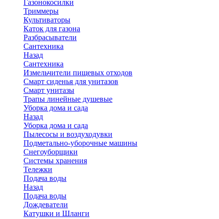
Газонокосилки
Триммеры
Культиваторы
Каток для газона
Разбрасыватели
Сантехника
Назад
Сантехника
Измельчители пищевых отходов
Смарт сиденья для унитазов
Смарт унитазы
Трапы линейные душевые
Уборка дома и сада
Назад
Уборка дома и сада
Пылесосы и воздуходувки
Подметально-уборочные машины
Снегоуборщики
Системы хранения
Тележки
Подача воды
Назад
Подача воды
Дождеватели
Катушки и Шланги