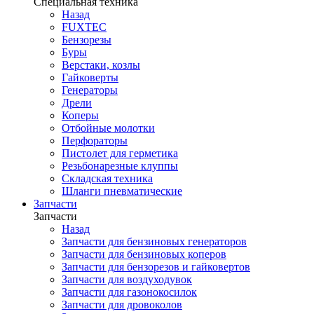
Специальная техника
Назад
FUXTEC
Бензорезы
Буры
Верстаки, козлы
Гайковерты
Генераторы
Дрели
Коперы
Отбойные молотки
Перфораторы
Пистолет для герметика
Резьбонарезные клуппы
Складская техника
Шланги пневматические
Запчасти
Запчасти
Назад
Запчасти для бензиновых генераторов
Запчасти для бензиновых коперов
Запчасти для бензорезов и гайковертов
Запчасти для воздуходувок
Запчасти для газонокосилок
Запчасти для дровоколов