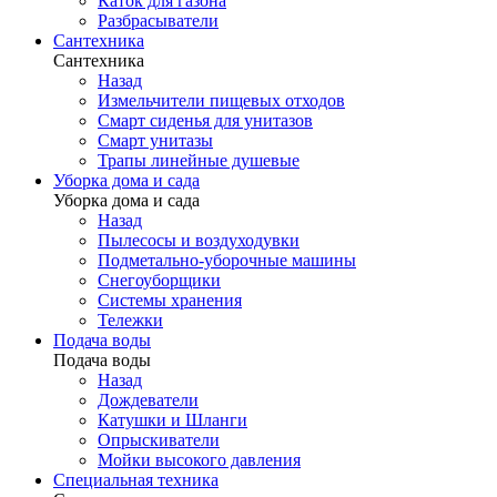
Каток для газона
Разбрасыватели
Сантехника
Сантехника
Назад
Измельчители пищевых отходов
Смарт сиденья для унитазов
Смарт унитазы
Трапы линейные душевые
Уборка дома и сада
Уборка дома и сада
Назад
Пылесосы и воздуходувки
Подметально-уборочные машины
Снегоуборщики
Системы хранения
Тележки
Подача воды
Подача воды
Назад
Дождеватели
Катушки и Шланги
Опрыскиватели
Мойки высокого давления
Специальная техника