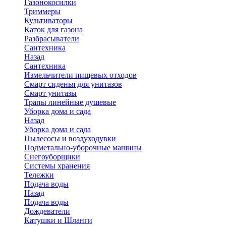
Газонокосилки
Триммеры
Культиваторы
Каток для газона
Разбрасыватели
Сантехника
Назад
Сантехника
Измельчители пищевых отходов
Смарт сиденья для унитазов
Смарт унитазы
Трапы линейные душевые
Уборка дома и сада
Назад
Уборка дома и сада
Пылесосы и воздуходувки
Подметально-уборочные машины
Снегоуборщики
Системы хранения
Тележки
Подача воды
Назад
Подача воды
Дождеватели
Катушки и Шланги