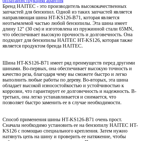
оплата
Инструкция
Гарантия
Бренд HAITEC - это производитель высококачественных
запчастей для бензопил. Одной из таких запчастей является
направляющая шина HT-KS126-B71, которая является
неотъемлемой частью любой бензопилы. Эта шина имеет
длину 12" (30 см) и изготовлена из пружинной стали 65MN,
что обеспечивает высокую прочность и долговечность. Она
подходит для бензопилы HAITEC HT-KS126, которая также
является продуктом бренда HAITEC.
Шина HT-KS126-B71 имеет ряд преимуществ перед другими
шинами. Во-первых, она обеспечивает высокую точность и
качество реза, благодаря чему вы сможете быстро и легко
выполнить любые работы по дереву. Во-вторых, эта шина
обладает высокой износостойкостью и устойчивостью к
коррозии, что гарантирует ее долговечность и надежность. В-
третьих, она легко устанавливается и снимается, что
позволяет быстро заменить ее в случае необходимости.
Способ применения шины HT-KS126-B71 очень прост.
Сначала необходимо установить ее на бензопилу HAITEC HT-
KS126 с помощью специального крепления. Затем нужно
натянуть цепь на шину и проверить ее натяжение, чтобы