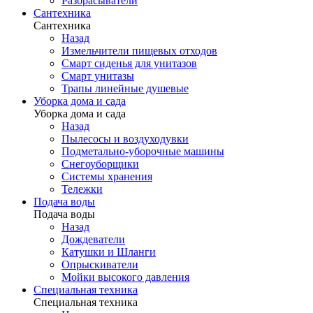
Разбрасыватели
Сантехника
Сантехника
Назад
Измельчители пищевых отходов
Смарт сиденья для унитазов
Смарт унитазы
Трапы линейные душевые
Уборка дома и сада
Уборка дома и сада
Назад
Пылесосы и воздуходувки
Подметально-уборочные машины
Снегоуборщики
Системы хранения
Тележки
Подача воды
Подача воды
Назад
Дождеватели
Катушки и Шланги
Опрыскиватели
Мойки высокого давления
Специальная техника
Специальная техника