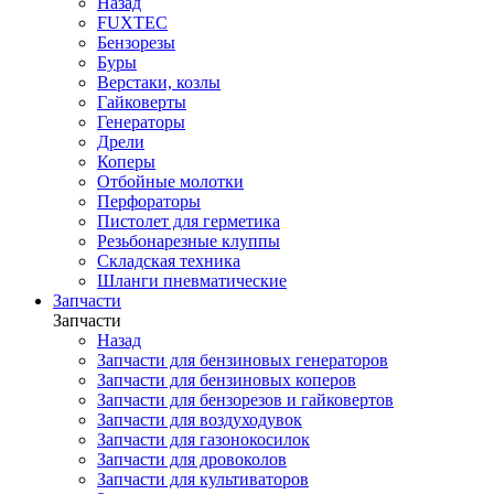
Назад
FUXTEC
Бензорезы
Буры
Верстаки, козлы
Гайковерты
Генераторы
Дрели
Коперы
Отбойные молотки
Перфораторы
Пистолет для герметика
Резьбонарезные клуппы
Складская техника
Шланги пневматические
Запчасти
Запчасти
Назад
Запчасти для бензиновых генераторов
Запчасти для бензиновых коперов
Запчасти для бензорезов и гайковертов
Запчасти для воздуходувок
Запчасти для газонокосилок
Запчасти для дровоколов
Запчасти для культиваторов