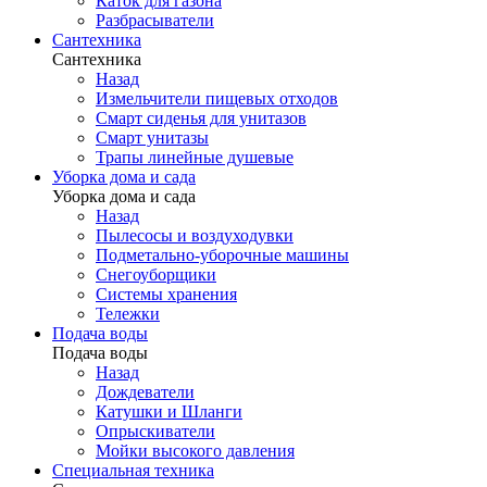
Каток для газона
Разбрасыватели
Сантехника
Сантехника
Назад
Измельчители пищевых отходов
Смарт сиденья для унитазов
Смарт унитазы
Трапы линейные душевые
Уборка дома и сада
Уборка дома и сада
Назад
Пылесосы и воздуходувки
Подметально-уборочные машины
Снегоуборщики
Системы хранения
Тележки
Подача воды
Подача воды
Назад
Дождеватели
Катушки и Шланги
Опрыскиватели
Мойки высокого давления
Специальная техника