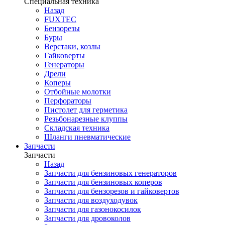
Специальная техника
Назад
FUXTEC
Бензорезы
Буры
Верстаки, козлы
Гайковерты
Генераторы
Дрели
Коперы
Отбойные молотки
Перфораторы
Пистолет для герметика
Резьбонарезные клуппы
Складская техника
Шланги пневматические
Запчасти
Запчасти
Назад
Запчасти для бензиновых генераторов
Запчасти для бензиновых коперов
Запчасти для бензорезов и гайковертов
Запчасти для воздуходувок
Запчасти для газонокосилок
Запчасти для дровоколов