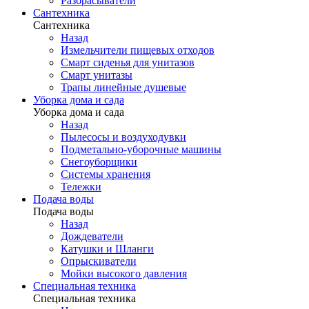
Разбрасыватели
Сантехника
Сантехника
Назад
Измельчители пищевых отходов
Смарт сиденья для унитазов
Смарт унитазы
Трапы линейные душевые
Уборка дома и сада
Уборка дома и сада
Назад
Пылесосы и воздуходувки
Подметально-уборочные машины
Снегоуборщики
Системы хранения
Тележки
Подача воды
Подача воды
Назад
Дождеватели
Катушки и Шланги
Опрыскиватели
Мойки высокого давления
Специальная техника
Специальная техника