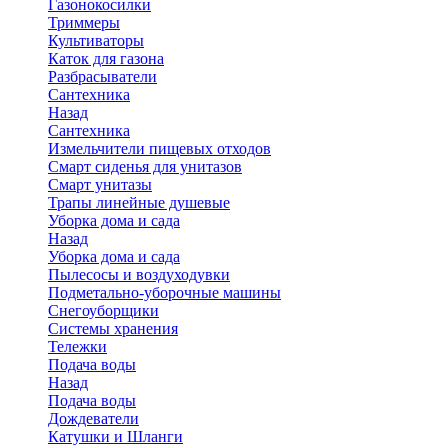
Газонокосилки
Триммеры
Культиваторы
Каток для газона
Разбрасыватели
Сантехника
Назад
Сантехника
Измельчители пищевых отходов
Смарт сиденья для унитазов
Смарт унитазы
Трапы линейные душевые
Уборка дома и сада
Назад
Уборка дома и сада
Пылесосы и воздуходувки
Подметально-уборочные машины
Снегоуборщики
Системы хранения
Тележки
Подача воды
Назад
Подача воды
Дождеватели
Катушки и Шланги