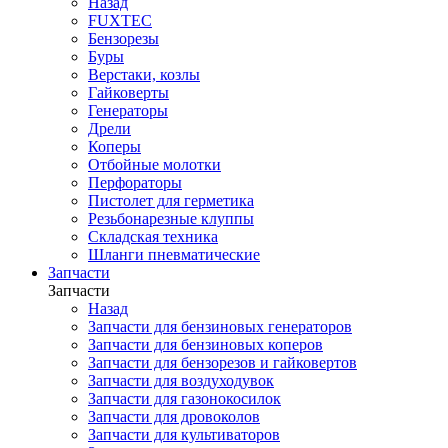
Назад
FUXTEC
Бензорезы
Буры
Верстаки, козлы
Гайковерты
Генераторы
Дрели
Коперы
Отбойные молотки
Перфораторы
Пистолет для герметика
Резьбонарезные клуппы
Складская техника
Шланги пневматические
Запчасти
Запчасти
Назад
Запчасти для бензиновых генераторов
Запчасти для бензиновых коперов
Запчасти для бензорезов и гайковертов
Запчасти для воздуходувок
Запчасти для газонокосилок
Запчасти для дровоколов
Запчасти для культиваторов