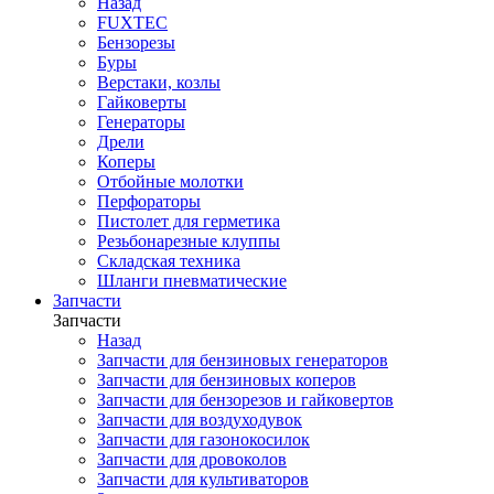
Назад
FUXTEC
Бензорезы
Буры
Верстаки, козлы
Гайковерты
Генераторы
Дрели
Коперы
Отбойные молотки
Перфораторы
Пистолет для герметика
Резьбонарезные клуппы
Складская техника
Шланги пневматические
Запчасти
Запчасти
Назад
Запчасти для бензиновых генераторов
Запчасти для бензиновых коперов
Запчасти для бензорезов и гайковертов
Запчасти для воздуходувок
Запчасти для газонокосилок
Запчасти для дровоколов
Запчасти для культиваторов