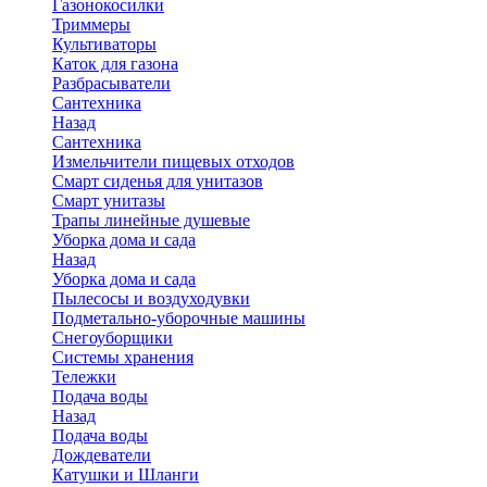
Газонокосилки
Триммеры
Культиваторы
Каток для газона
Разбрасыватели
Сантехника
Назад
Сантехника
Измельчители пищевых отходов
Смарт сиденья для унитазов
Смарт унитазы
Трапы линейные душевые
Уборка дома и сада
Назад
Уборка дома и сада
Пылесосы и воздуходувки
Подметально-уборочные машины
Снегоуборщики
Системы хранения
Тележки
Подача воды
Назад
Подача воды
Дождеватели
Катушки и Шланги