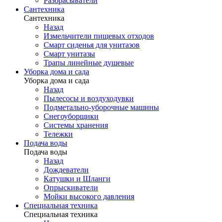
Разбрасыватели
Сантехника
Сантехника
Назад
Измельчители пищевых отходов
Смарт сиденья для унитазов
Смарт унитазы
Трапы линейные душевые
Уборка дома и сада
Уборка дома и сада
Назад
Пылесосы и воздуходувки
Подметально-уборочные машины
Снегоуборщики
Системы хранения
Тележки
Подача воды
Подача воды
Назад
Дождеватели
Катушки и Шланги
Опрыскиватели
Мойки высокого давления
Специальная техника
Специальная техника