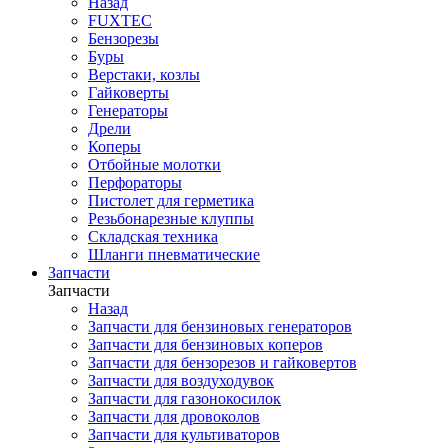
Назад
FUXTEC
Бензорезы
Буры
Верстаки, козлы
Гайковерты
Генераторы
Дрели
Коперы
Отбойные молотки
Перфораторы
Пистолет для герметика
Резьбонарезные клуппы
Складская техника
Шланги пневматические
Запчасти
Запчасти
Назад
Запчасти для бензиновых генераторов
Запчасти для бензиновых коперов
Запчасти для бензорезов и гайковертов
Запчасти для воздуходувок
Запчасти для газонокосилок
Запчасти для дровоколов
Запчасти для культиваторов