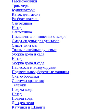
Газонокосилки
Триммеры
Культиваторы
Каток для газона
Разбрасыватели
Сантехника
Назад
Сантехника
Измельчители пищевых отходов
Смарт сиденья для унитазов
Смарт унитазы
Трапы линейные душевые
Уборка дома и сада
Назад
Уборка дома и сада
Пылесосы и воздуходувки
Подметально-уборочные машины
Снегоуборщики
Системы хранения
Тележки
Подача воды
Назад
Подача воды
Дождеватели
Катушки и Шланги