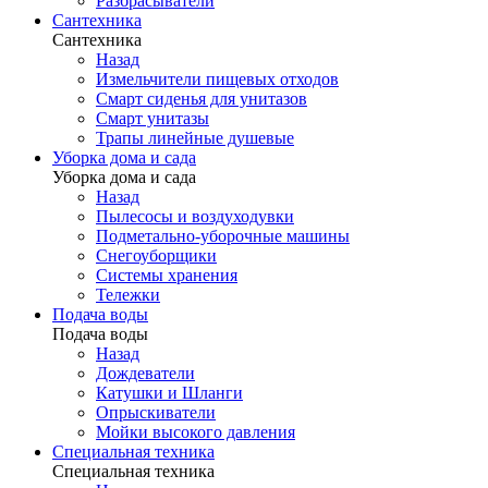
Разбрасыватели
Сантехника
Сантехника
Назад
Измельчители пищевых отходов
Смарт сиденья для унитазов
Смарт унитазы
Трапы линейные душевые
Уборка дома и сада
Уборка дома и сада
Назад
Пылесосы и воздуходувки
Подметально-уборочные машины
Снегоуборщики
Системы хранения
Тележки
Подача воды
Подача воды
Назад
Дождеватели
Катушки и Шланги
Опрыскиватели
Мойки высокого давления
Специальная техника
Специальная техника