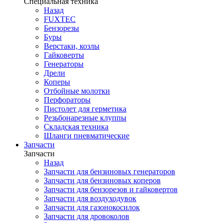
Специальная техника
Назад
FUXTEC
Бензорезы
Буры
Верстаки, козлы
Гайковерты
Генераторы
Дрели
Коперы
Отбойные молотки
Перфораторы
Пистолет для герметика
Резьбонарезные клуппы
Складская техника
Шланги пневматические
Запчасти
Запчасти
Назад
Запчасти для бензиновых генераторов
Запчасти для бензиновых коперов
Запчасти для бензорезов и гайковертов
Запчасти для воздуходувок
Запчасти для газонокосилок
Запчасти для дровоколов