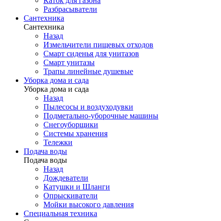
Каток для газона
Разбрасыватели
Сантехника
Сантехника
Назад
Измельчители пищевых отходов
Смарт сиденья для унитазов
Смарт унитазы
Трапы линейные душевые
Уборка дома и сада
Уборка дома и сада
Назад
Пылесосы и воздуходувки
Подметально-уборочные машины
Снегоуборщики
Системы хранения
Тележки
Подача воды
Подача воды
Назад
Дождеватели
Катушки и Шланги
Опрыскиватели
Мойки высокого давления
Специальная техника