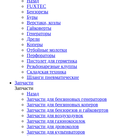
Назад
FUXTEC
Бензорезы
Буры
Верстаки, козлы
Гайковерты
Генераторы
Дрели
Коперы
Отбойные молотки
Перфораторы
Пистолет для герметика
Резьбонарезные клуппы
Складская техника
Шланги пневматические
Запчасти
Запчасти
Назад
Запчасти для бензиновых генераторов
Запчасти для бензиновых коперов
Запчасти для бензорезов и гайковертов
Запчасти для воздуходувок
Запчасти для газонокосилок
Запчасти для дровоколов
Запчасти для культиваторов