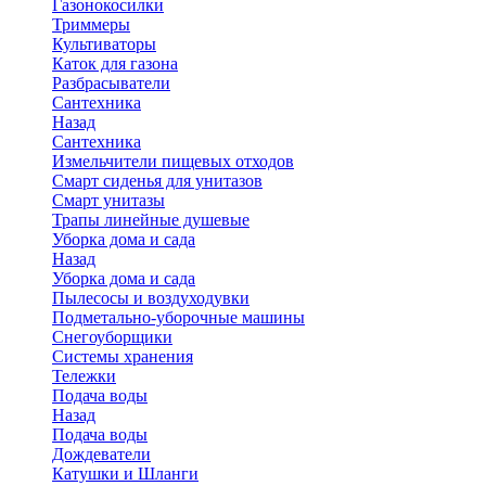
Газонокосилки
Триммеры
Культиваторы
Каток для газона
Разбрасыватели
Сантехника
Назад
Сантехника
Измельчители пищевых отходов
Смарт сиденья для унитазов
Смарт унитазы
Трапы линейные душевые
Уборка дома и сада
Назад
Уборка дома и сада
Пылесосы и воздуходувки
Подметально-уборочные машины
Снегоуборщики
Системы хранения
Тележки
Подача воды
Назад
Подача воды
Дождеватели
Катушки и Шланги