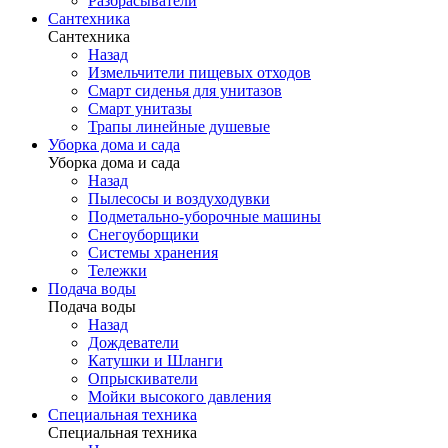
Разбрасыватели
Сантехника
Сантехника
Назад
Измельчители пищевых отходов
Смарт сиденья для унитазов
Смарт унитазы
Трапы линейные душевые
Уборка дома и сада
Уборка дома и сада
Назад
Пылесосы и воздуходувки
Подметально-уборочные машины
Снегоуборщики
Системы хранения
Тележки
Подача воды
Подача воды
Назад
Дождеватели
Катушки и Шланги
Опрыскиватели
Мойки высокого давления
Специальная техника
Специальная техника