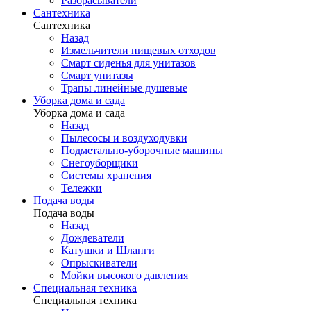
Разбрасыватели
Сантехника
Сантехника
Назад
Измельчители пищевых отходов
Смарт сиденья для унитазов
Смарт унитазы
Трапы линейные душевые
Уборка дома и сада
Уборка дома и сада
Назад
Пылесосы и воздуходувки
Подметально-уборочные машины
Снегоуборщики
Системы хранения
Тележки
Подача воды
Подача воды
Назад
Дождеватели
Катушки и Шланги
Опрыскиватели
Мойки высокого давления
Специальная техника
Специальная техника