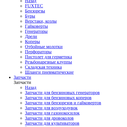
Назад
FUXTEC
Бензорезы
Буры
Верстаки, козлы
Гайковерты
Генераторы
Дрели
Коперы
Отбойные молотки
Перфораторы
Пистолет для герметика
Резьбонарезные клуппы
Складская техника
Шланги пневматические
Запчасти
Запчасти
Назад
Запчасти для бензиновых генераторов
Запчасти для бензиновых коперов
Запчасти для бензорезов и гайковертов
Запчасти для воздуходувок
Запчасти для газонокосилок
Запчасти для дровоколов
Запчасти для культиваторов