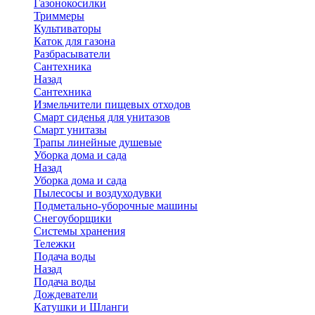
Газонокосилки
Триммеры
Культиваторы
Каток для газона
Разбрасыватели
Сантехника
Назад
Сантехника
Измельчители пищевых отходов
Смарт сиденья для унитазов
Смарт унитазы
Трапы линейные душевые
Уборка дома и сада
Назад
Уборка дома и сада
Пылесосы и воздуходувки
Подметально-уборочные машины
Снегоуборщики
Системы хранения
Тележки
Подача воды
Назад
Подача воды
Дождеватели
Катушки и Шланги