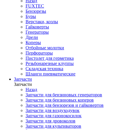
Назад
FUXTEC
Бензорезы
Буры
Верстаки, козлы
Гайковерты
Генераторы
Дрели
Коперы
Отбойные молотки
Перфораторы
Пистолет для герметика
Резьбонарезные клуппы
Складская техника
Шланги пневматические
Запчасти
Запчасти
Назад
Запчасти для бензиновых генераторов
Запчасти для бензиновых коперов
Запчасти для бензорезов и гайковертов
Запчасти для воздуходувок
Запчасти для газонокосилок
Запчасти для дровоколов
Запчасти для культиваторов