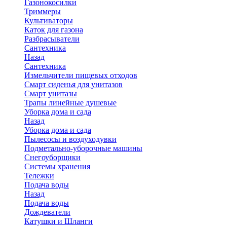
Газонокосилки
Триммеры
Культиваторы
Каток для газона
Разбрасыватели
Сантехника
Назад
Сантехника
Измельчители пищевых отходов
Смарт сиденья для унитазов
Смарт унитазы
Трапы линейные душевые
Уборка дома и сада
Назад
Уборка дома и сада
Пылесосы и воздуходувки
Подметально-уборочные машины
Снегоуборщики
Системы хранения
Тележки
Подача воды
Назад
Подача воды
Дождеватели
Катушки и Шланги