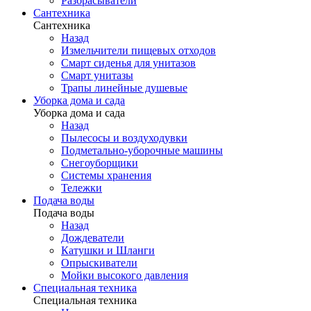
Разбрасыватели
Сантехника
Сантехника
Назад
Измельчители пищевых отходов
Смарт сиденья для унитазов
Смарт унитазы
Трапы линейные душевые
Уборка дома и сада
Уборка дома и сада
Назад
Пылесосы и воздуходувки
Подметально-уборочные машины
Снегоуборщики
Системы хранения
Тележки
Подача воды
Подача воды
Назад
Дождеватели
Катушки и Шланги
Опрыскиватели
Мойки высокого давления
Специальная техника
Специальная техника