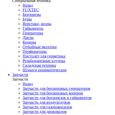
Специальная техника
Назад
FUXTEC
Бензорезы
Буры
Верстаки, козлы
Гайковерты
Генераторы
Дрели
Коперы
Отбойные молотки
Перфораторы
Пистолет для герметика
Резьбонарезные клуппы
Складская техника
Шланги пневматические
Запчасти
Запчасти
Назад
Запчасти для бензиновых генераторов
Запчасти для бензиновых коперов
Запчасти для бензорезов и гайковертов
Запчасти для воздуходувок
Запчасти для газонокосилок
Запчасти для дровоколов