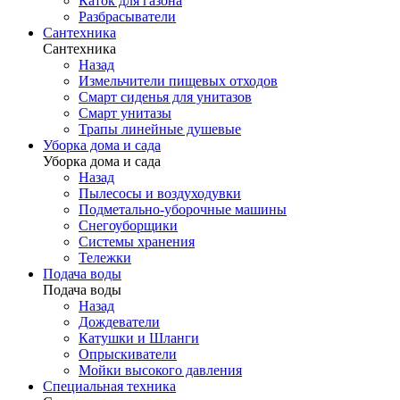
Каток для газона
Разбрасыватели
Сантехника
Сантехника
Назад
Измельчители пищевых отходов
Смарт сиденья для унитазов
Смарт унитазы
Трапы линейные душевые
Уборка дома и сада
Уборка дома и сада
Назад
Пылесосы и воздуходувки
Подметально-уборочные машины
Снегоуборщики
Системы хранения
Тележки
Подача воды
Подача воды
Назад
Дождеватели
Катушки и Шланги
Опрыскиватели
Мойки высокого давления
Специальная техника