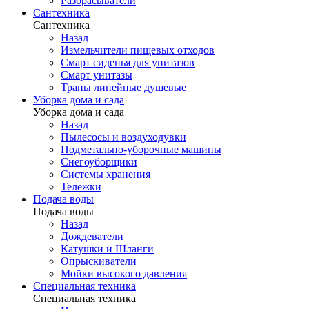
Разбрасыватели
Сантехника
Сантехника
Назад
Измельчители пищевых отходов
Смарт сиденья для унитазов
Смарт унитазы
Трапы линейные душевые
Уборка дома и сада
Уборка дома и сада
Назад
Пылесосы и воздуходувки
Подметально-уборочные машины
Снегоуборщики
Системы хранения
Тележки
Подача воды
Подача воды
Назад
Дождеватели
Катушки и Шланги
Опрыскиватели
Мойки высокого давления
Специальная техника
Специальная техника