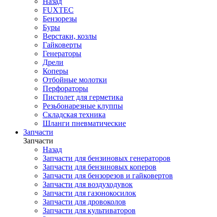
Назад
FUXTEC
Бензорезы
Буры
Верстаки, козлы
Гайковерты
Генераторы
Дрели
Коперы
Отбойные молотки
Перфораторы
Пистолет для герметика
Резьбонарезные клуппы
Складская техника
Шланги пневматические
Запчасти
Запчасти
Назад
Запчасти для бензиновых генераторов
Запчасти для бензиновых коперов
Запчасти для бензорезов и гайковертов
Запчасти для воздуходувок
Запчасти для газонокосилок
Запчасти для дровоколов
Запчасти для культиваторов