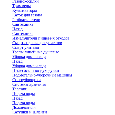
Газонокосилки
Триммеры
Культиваторы
Каток для газона
Разбрасыватели
Сантехника
Назад
Сантехника
Измельчители пищевых отходов
Смарт сиденья для унитазов
Смарт унитазы
Трапы линейные душевые
Уборка дома и сада
Назад
Уборка дома и сада
Пылесосы и воздуходувки
Подметально-уборочные машины
Снегоуборщики
Системы хранения
Тележки
Подача воды
Назад
Подача воды
Дождеватели
Катушки и Шланги