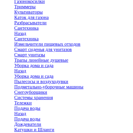
Газонокосилки
Триммеры
Культиваторы
Каток для газона
Разбрасыватели
Сантехника
Назад
Сантехника
Измельчители пищевых отходов
Смарт сиденья для унитазов
Смарт унитазы
Трапы линейные душевые
Уборка дома и сада
Назад
Уборка дома и сада
Пылесосы и воздуходувки
Подметально-уборочные машины
Снегоуборщики
Системы хранения
Тележки
Подача воды
Назад
Подача воды
Дождеватели
Катушки и Шланги