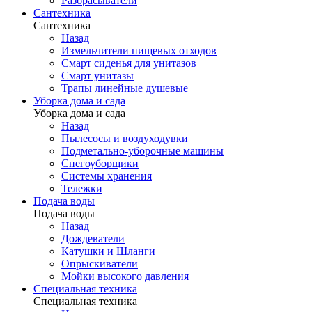
Разбрасыватели
Сантехника
Сантехника
Назад
Измельчители пищевых отходов
Смарт сиденья для унитазов
Смарт унитазы
Трапы линейные душевые
Уборка дома и сада
Уборка дома и сада
Назад
Пылесосы и воздуходувки
Подметально-уборочные машины
Снегоуборщики
Системы хранения
Тележки
Подача воды
Подача воды
Назад
Дождеватели
Катушки и Шланги
Опрыскиватели
Мойки высокого давления
Специальная техника
Специальная техника