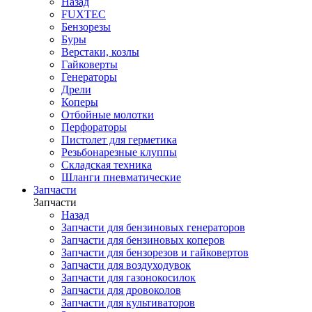
Назад
FUXTEC
Бензорезы
Буры
Верстаки, козлы
Гайковерты
Генераторы
Дрели
Коперы
Отбойные молотки
Перфораторы
Пистолет для герметика
Резьбонарезные клуппы
Складская техника
Шланги пневматические
Запчасти
Запчасти
Назад
Запчасти для бензиновых генераторов
Запчасти для бензиновых коперов
Запчасти для бензорезов и гайковертов
Запчасти для воздуходувок
Запчасти для газонокосилок
Запчасти для дровоколов
Запчасти для культиваторов