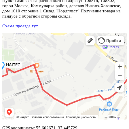
Пункт самовывоза расположен по адресу: 108814, 108802,
город Москва, Коммунарка район, деревня Николо-Хованское,
дом 1010 строение 1 Склад "Нордпласт" Получение товара на
пандусе с обратной стороны склада.
Схема проезда тут
GPS координаты: 55.602671, 37.445729