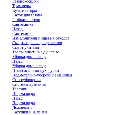
Газонокосилки
Триммеры
Культиваторы
Каток для газона
Разбрасыватели
Сантехника
Назад
Сантехника
Измельчители пищевых отходов
Смарт сиденья для унитазов
Смарт унитазы
Трапы линейные душевые
Уборка дома и сада
Назад
Уборка дома и сада
Пылесосы и воздуходувки
Подметально-уборочные машины
Снегоуборщики
Системы хранения
Тележки
Подача воды
Назад
Подача воды
Дождеватели
Катушки и Шланги