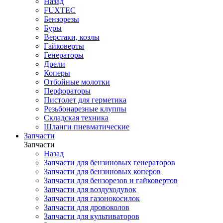
Назад
FUXTEC
Бензорезы
Буры
Верстаки, козлы
Гайковерты
Генераторы
Дрели
Коперы
Отбойные молотки
Перфораторы
Пистолет для герметика
Резьбонарезные клуппы
Складская техника
Шланги пневматические
Запчасти
Запчасти
Назад
Запчасти для бензиновых генераторов
Запчасти для бензиновых коперов
Запчасти для бензорезов и гайковертов
Запчасти для воздуходувок
Запчасти для газонокосилок
Запчасти для дровоколов
Запчасти для культиваторов