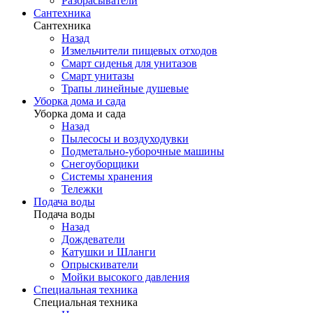
Разбрасыватели
Сантехника
Сантехника
Назад
Измельчители пищевых отходов
Смарт сиденья для унитазов
Смарт унитазы
Трапы линейные душевые
Уборка дома и сада
Уборка дома и сада
Назад
Пылесосы и воздуходувки
Подметально-уборочные машины
Снегоуборщики
Системы хранения
Тележки
Подача воды
Подача воды
Назад
Дождеватели
Катушки и Шланги
Опрыскиватели
Мойки высокого давления
Специальная техника
Специальная техника