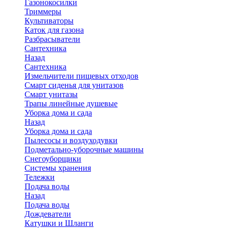
Газонокосилки
Триммеры
Культиваторы
Каток для газона
Разбрасыватели
Сантехника
Назад
Сантехника
Измельчители пищевых отходов
Смарт сиденья для унитазов
Смарт унитазы
Трапы линейные душевые
Уборка дома и сада
Назад
Уборка дома и сада
Пылесосы и воздуходувки
Подметально-уборочные машины
Снегоуборщики
Системы хранения
Тележки
Подача воды
Назад
Подача воды
Дождеватели
Катушки и Шланги