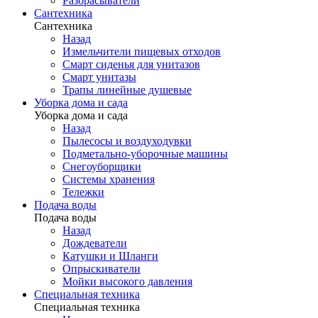
Разбрасыватели
Сантехника
Сантехника
Назад
Измельчители пищевых отходов
Смарт сиденья для унитазов
Смарт унитазы
Трапы линейные душевые
Уборка дома и сада
Уборка дома и сада
Назад
Пылесосы и воздуходувки
Подметально-уборочные машины
Снегоуборщики
Системы хранения
Тележки
Подача воды
Подача воды
Назад
Дождеватели
Катушки и Шланги
Опрыскиватели
Мойки высокого давления
Специальная техника
Специальная техника