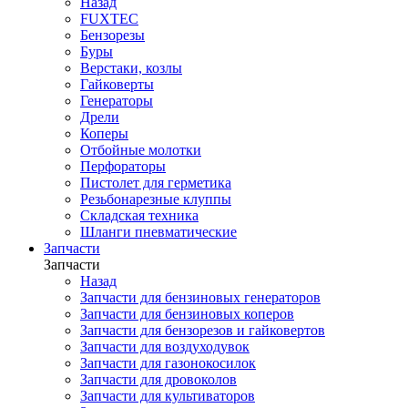
Назад
FUXTEC
Бензорезы
Буры
Верстаки, козлы
Гайковерты
Генераторы
Дрели
Коперы
Отбойные молотки
Перфораторы
Пистолет для герметика
Резьбонарезные клуппы
Складская техника
Шланги пневматические
Запчасти
Запчасти
Назад
Запчасти для бензиновых генераторов
Запчасти для бензиновых коперов
Запчасти для бензорезов и гайковертов
Запчасти для воздуходувок
Запчасти для газонокосилок
Запчасти для дровоколов
Запчасти для культиваторов