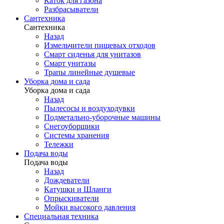
Каток для газона
Разбрасыватели
Сантехника
Сантехника
Назад
Измельчители пищевых отходов
Смарт сиденья для унитазов
Смарт унитазы
Трапы линейные душевые
Уборка дома и сада
Уборка дома и сада
Назад
Пылесосы и воздуходувки
Подметально-уборочные машины
Снегоуборщики
Системы хранения
Тележки
Подача воды
Подача воды
Назад
Дождеватели
Катушки и Шланги
Опрыскиватели
Мойки высокого давления
Специальная техника