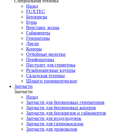
Специальная техника
Назад
FUXTEC
Бензорезы
Буры
Верстаки, козлы
Гайковерты
Генераторы
Дрели
Коперы
Отбойные молотки
Перфораторы
Пистолет для герметика
Резьбонарезные клуппы
Складская техника
Шланги пневматические
Запчасти
Запчасти
Назад
Запчасти для бензиновых генераторов
Запчасти для бензиновых коперов
Запчасти для бензорезов и гайковертов
Запчасти для воздуходувок
Запчасти для газонокосилок
Запчасти для дровоколов