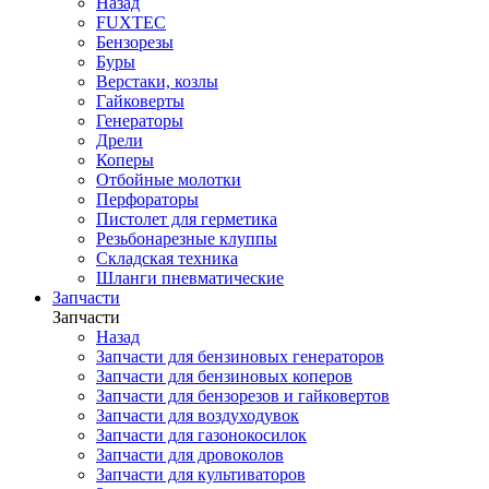
Назад
FUXTEC
Бензорезы
Буры
Верстаки, козлы
Гайковерты
Генераторы
Дрели
Коперы
Отбойные молотки
Перфораторы
Пистолет для герметика
Резьбонарезные клуппы
Складская техника
Шланги пневматические
Запчасти
Запчасти
Назад
Запчасти для бензиновых генераторов
Запчасти для бензиновых коперов
Запчасти для бензорезов и гайковертов
Запчасти для воздуходувок
Запчасти для газонокосилок
Запчасти для дровоколов
Запчасти для культиваторов