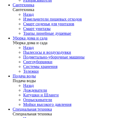
Разбрасыватели
Сантехника
Сантехника
Назад
Измельчители пищевых отходов
Смарт сиденья для унитазов
Смарт унитазы
Трапы линейные душевые
Уборка дома и сада
Уборка дома и сада
Назад
Пылесосы и воздуходувки
Подметально-уборочные машины
Снегоуборщики
Системы хранения
Тележки
Подача воды
Подача воды
Назад
Дождеватели
Катушки и Шланги
Опрыскиватели
Мойки высокого давления
Специальная техника
Специальная техника