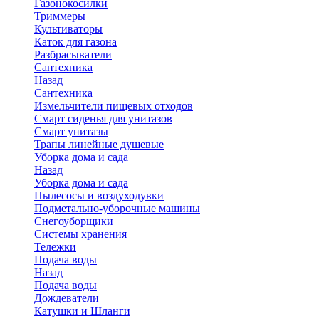
Газонокосилки
Триммеры
Культиваторы
Каток для газона
Разбрасыватели
Сантехника
Назад
Сантехника
Измельчители пищевых отходов
Смарт сиденья для унитазов
Смарт унитазы
Трапы линейные душевые
Уборка дома и сада
Назад
Уборка дома и сада
Пылесосы и воздуходувки
Подметально-уборочные машины
Снегоуборщики
Системы хранения
Тележки
Подача воды
Назад
Подача воды
Дождеватели
Катушки и Шланги