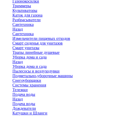
Газонокосилки
Триммеры
Культиваторы
Каток для газона
Разбрасыватели
Сантехника
Назад
Сантехника
Измельчители пищевых отходов
Смарт сиденья для унитазов
Смарт унитазы
Трапы линейные душевые
Уборка дома и сада
Назад
Уборка дома и сада
Пылесосы и воздуходувки
Подметально-уборочные машины
Снегоуборщики
Системы хранения
Тележки
Подача воды
Назад
Подача воды
Дождеватели
Катушки и Шланги