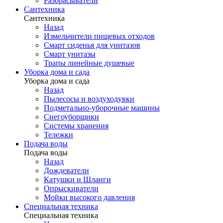
Разбрасыватели
Сантехника
Сантехника
Назад
Измельчители пищевых отходов
Смарт сиденья для унитазов
Смарт унитазы
Трапы линейные душевые
Уборка дома и сада
Уборка дома и сада
Назад
Пылесосы и воздуходувки
Подметально-уборочные машины
Снегоуборщики
Системы хранения
Тележки
Подача воды
Подача воды
Назад
Дождеватели
Катушки и Шланги
Опрыскиватели
Мойки высокого давления
Специальная техника
Специальная техника