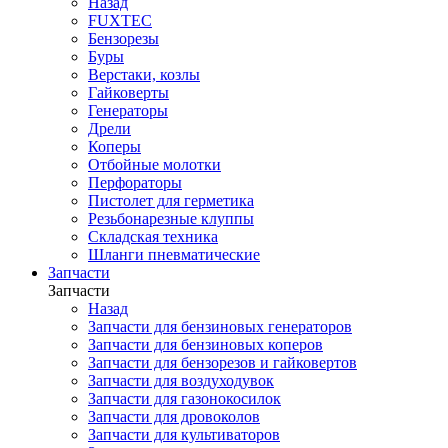
Назад
FUXTEC
Бензорезы
Буры
Верстаки, козлы
Гайковерты
Генераторы
Дрели
Коперы
Отбойные молотки
Перфораторы
Пистолет для герметика
Резьбонарезные клуппы
Складская техника
Шланги пневматические
Запчасти
Запчасти
Назад
Запчасти для бензиновых генераторов
Запчасти для бензиновых коперов
Запчасти для бензорезов и гайковертов
Запчасти для воздуходувок
Запчасти для газонокосилок
Запчасти для дровоколов
Запчасти для культиваторов