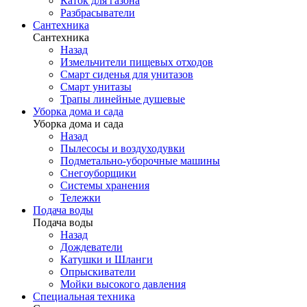
Каток для газона
Разбрасыватели
Сантехника
Сантехника
Назад
Измельчители пищевых отходов
Смарт сиденья для унитазов
Смарт унитазы
Трапы линейные душевые
Уборка дома и сада
Уборка дома и сада
Назад
Пылесосы и воздуходувки
Подметально-уборочные машины
Снегоуборщики
Системы хранения
Тележки
Подача воды
Подача воды
Назад
Дождеватели
Катушки и Шланги
Опрыскиватели
Мойки высокого давления
Специальная техника