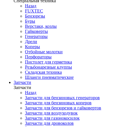
Специальная техника
Назад
FUXTEC
Бензорезы
Буры
Верстаки, козлы
Гайковерты
Генераторы
Дрели
Коперы
Отбойные молотки
Перфораторы
Пистолет для герметика
Резьбонарезные клуппы
Складская техника
Шланги пневматические
Запчасти
Запчасти
Назад
Запчасти для бензиновых генераторов
Запчасти для бензиновых коперов
Запчасти для бензорезов и гайковертов
Запчасти для воздуходувок
Запчасти для газонокосилок
Запчасти для дровоколов