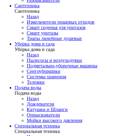
Разбрасыватели
Сантехника
Сантехника
Назад
Измельчители пищевых отходов
Смарт сиденья для унитазов
Смарт унитазы
Трапы линейные душевые
Уборка дома и сада
Уборка дома и сада
Назад
Пылесосы и воздуходувки
Подметально-уборочные машины
Снегоуборщики
Системы хранения
Тележки
Подача воды
Подача воды
Назад
Дождеватели
Катушки и Шланги
Опрыскиватели
Мойки высокого давления
Специальная техника
Специальная техника