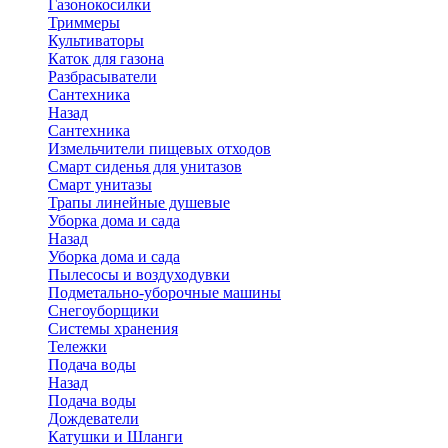
Газонокосилки
Триммеры
Культиваторы
Каток для газона
Разбрасыватели
Сантехника
Назад
Сантехника
Измельчители пищевых отходов
Смарт сиденья для унитазов
Смарт унитазы
Трапы линейные душевые
Уборка дома и сада
Назад
Уборка дома и сада
Пылесосы и воздуходувки
Подметально-уборочные машины
Снегоуборщики
Системы хранения
Тележки
Подача воды
Назад
Подача воды
Дождеватели
Катушки и Шланги