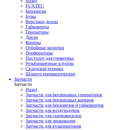
Назад
FUXTEC
Бензорезы
Буры
Верстаки, козлы
Гайковерты
Генераторы
Дрели
Коперы
Отбойные молотки
Перфораторы
Пистолет для герметика
Резьбонарезные клуппы
Складская техника
Шланги пневматические
Запчасти
Запчасти
Назад
Запчасти для бензиновых генераторов
Запчасти для бензиновых коперов
Запчасти для бензорезов и гайковертов
Запчасти для воздуходувок
Запчасти для газонокосилок
Запчасти для дровоколов
Запчасти для культиваторов