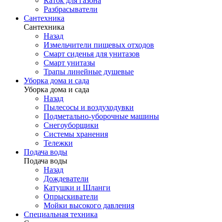
Каток для газона
Разбрасыватели
Сантехника
Сантехника
Назад
Измельчители пищевых отходов
Смарт сиденья для унитазов
Смарт унитазы
Трапы линейные душевые
Уборка дома и сада
Уборка дома и сада
Назад
Пылесосы и воздуходувки
Подметально-уборочные машины
Снегоуборщики
Системы хранения
Тележки
Подача воды
Подача воды
Назад
Дождеватели
Катушки и Шланги
Опрыскиватели
Мойки высокого давления
Специальная техника