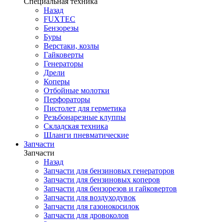
Специальная техника
Назад
FUXTEC
Бензорезы
Буры
Верстаки, козлы
Гайковерты
Генераторы
Дрели
Коперы
Отбойные молотки
Перфораторы
Пистолет для герметика
Резьбонарезные клуппы
Складская техника
Шланги пневматические
Запчасти
Запчасти
Назад
Запчасти для бензиновых генераторов
Запчасти для бензиновых коперов
Запчасти для бензорезов и гайковертов
Запчасти для воздуходувок
Запчасти для газонокосилок
Запчасти для дровоколов