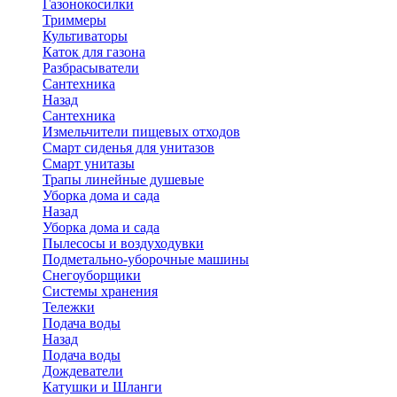
Газонокосилки
Триммеры
Культиваторы
Каток для газона
Разбрасыватели
Сантехника
Назад
Сантехника
Измельчители пищевых отходов
Смарт сиденья для унитазов
Смарт унитазы
Трапы линейные душевые
Уборка дома и сада
Назад
Уборка дома и сада
Пылесосы и воздуходувки
Подметально-уборочные машины
Снегоуборщики
Системы хранения
Тележки
Подача воды
Назад
Подача воды
Дождеватели
Катушки и Шланги