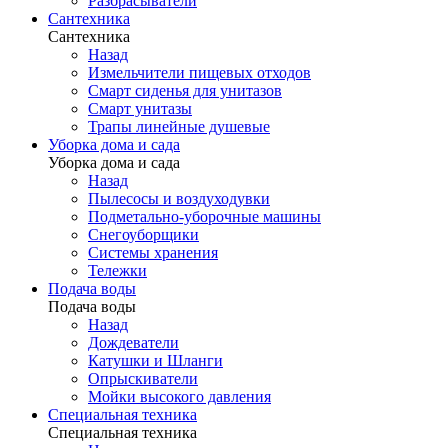
Разбрасыватели
Сантехника
Сантехника
Назад
Измельчители пищевых отходов
Смарт сиденья для унитазов
Смарт унитазы
Трапы линейные душевые
Уборка дома и сада
Уборка дома и сада
Назад
Пылесосы и воздуходувки
Подметально-уборочные машины
Снегоуборщики
Системы хранения
Тележки
Подача воды
Подача воды
Назад
Дождеватели
Катушки и Шланги
Опрыскиватели
Мойки высокого давления
Специальная техника
Специальная техника