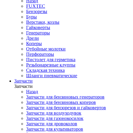
Назад
FUXTEC
Бензорезы
Буры
Верстаки, козлы
Гайковерты
Генераторы
Дрели
Коперы
Отбойные молотки
Перфораторы
Пистолет для герметика
Резьбонарезные клуппы
Складская техника
Шланги пневматические
Запчасти
Запчасти
Назад
Запчасти для бензиновых генераторов
Запчасти для бензиновых коперов
Запчасти для бензорезов и гайковертов
Запчасти для воздуходувок
Запчасти для газонокосилок
Запчасти для дровоколов
Запчасти для культиваторов